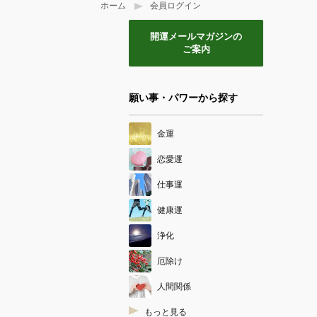
ホーム
会員ログイン
開運メールマガジンの
ご案内
願い事・パワーから探す
金運
恋愛運
仕事運
健康運
浄化
厄除け
人間関係
もっと見る