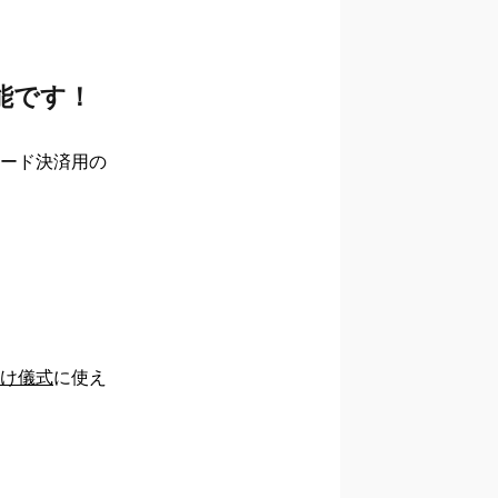
能です！
ード決済用の
け儀式
に使え