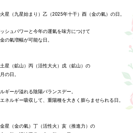
火星（九星始まり）乙（2025年十干）酉（金の氣）の日。

ッシュパワーと今年の運氣を味方につけて

金の氣増幅が可能な日。

土星（鉱山）丙（活性大火）戌（鉱山）の

月の日。

ルギーが溢れる陰陽バランスデー。

エネルギー吸収して、重陽種を大きく膨らませられる日。

金星（金の氣）丁（活性火）亥（推進力）の
