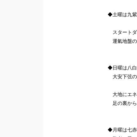
◆土曜は九紫
　スタートダ
　運氣地盤の
◆日曜は八白
　大安下弦の
　大地にエネ
　足の裏から
◆月曜は七赤