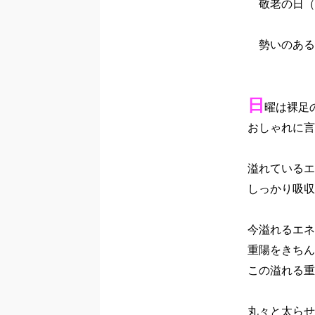
　敬老の日（
　勢いのある
日
曜は裸足の
おしゃれに言
溢れているエ
しっかり吸収
今溢れるエネ
重陽をきちん
この溢れる重
丸々と太らせ