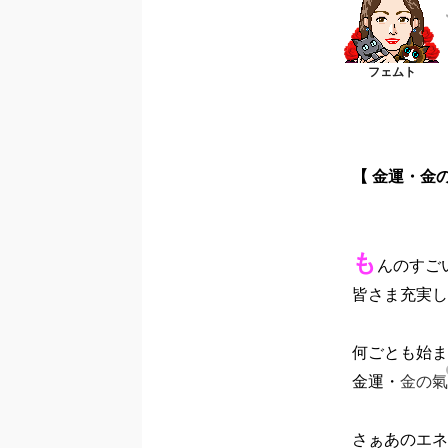
【 金運・金
も
んのすご
皆さま充実し
何ごとも始ま
金運・
金の氣
さぁあのエネ