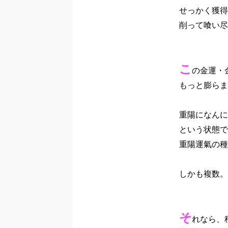
せっかく獲得
削って喰い尽
こ
の金運・
もっと膨らま
重陽になんに
という状態で
重陽運氣の種
しかも複数。

そ
れなら、