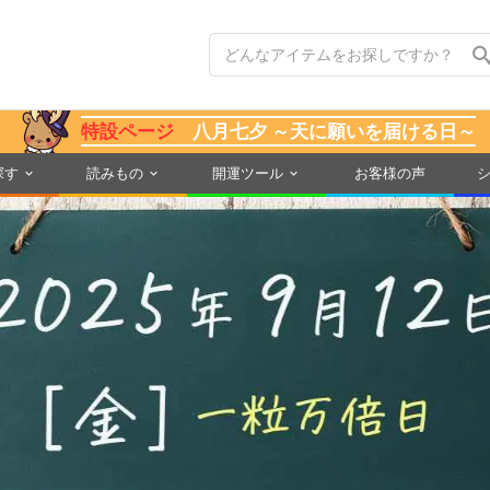
特設ページ
八月七夕 ～天に願いを届ける日～
探す
読みもの
開運ツール
お客様の声