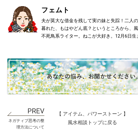
フェムト
夫が莫大な借金を残して実の妹と失踪！二人
暮れた、もはやどん底？というところから、
不死鳥系ライター。ねこが大好き。12月6日生
【 アイテム、パワーストーン 】
ネガティブ思考の整
風水相談トップに戻る
理方法について