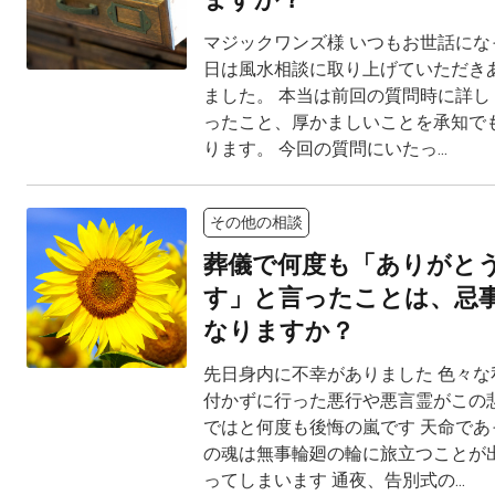
マジックワンズ様 いつもお世話にな
日は風水相談に取り上げていただき
ました。 本当は前回の質問時に詳し
ったこと、厚かましいことを承知で
ります。 今回の質問にいたっ...
その他の相談
葬儀で何度も「ありがと
す」と言ったことは、忌
なりますか？
先日身内に不幸がありました 色々な
付かずに行った悪行や悪言霊がこの
ではと何度も後悔の嵐です 天命であ
の魂は無事輪廻の輪に旅立つことが
ってしまいます 通夜、告別式の...