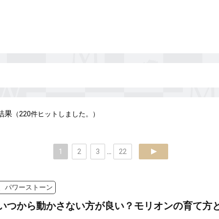
結果
（220件ヒットしました。）
1
2
3
...
22
next
、パワーストーン
いつから動かさない方が良い？モリオンの育て方