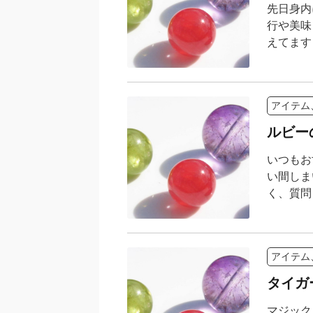
先日身内
行や美味
えてます 
アイテム
ルビー
いつもお
い間しま
く、質問さ
アイテム
タイガ
マジック