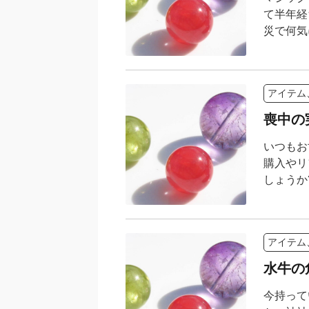
て半年経
災で何気
アイテム
喪中の
いつもお
購入やリ
しょうか?
アイテム
水牛の
今持って