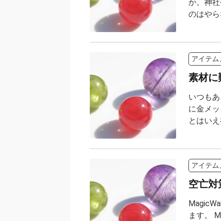
か。神社
のはやら
アイテム
素材に
いつもあ
に金メッ
とはいえ
アイテム
空亡対
Magi
ます。 