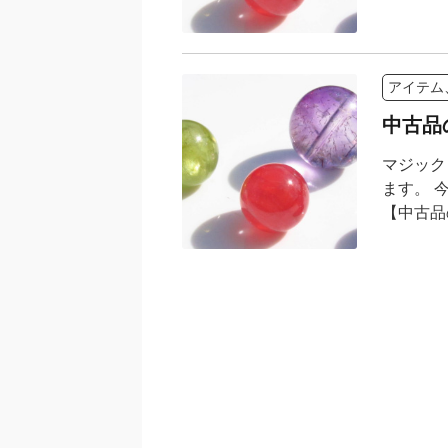
アイテム
中古品
マジック
ます。 
【中古品