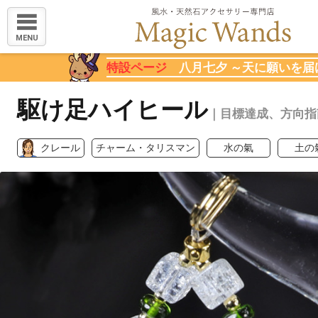
MENU
特設ページ
八月七夕 ～天に願いを届
駆け足ハイヒール
｜目標達成、方向指
クレール
チャーム・タリスマン
水の氣
土の