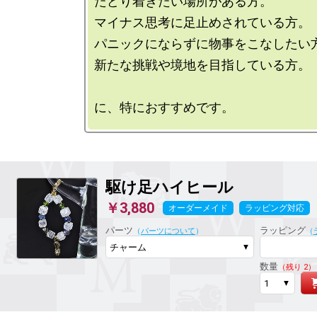
たどり着きたい場所がある方。

マイナス思考に足止めされている方。

パニックにならずに物事をこなしたい方
新たな挑戦や境地を目指している方。

駆け足ハイヒール
￥3,880
オーダーメイド
ラッピング対応
パーツ
ラッピング
（
パーツについて
）
（
数量
（残り 2）