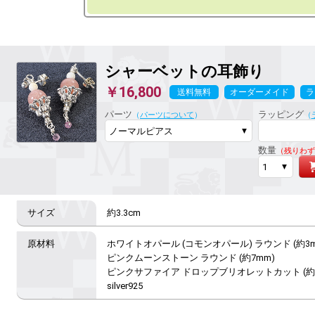
シャーベットの耳飾り
￥16,800
送料無料
オーダーメイド
ラ
パーツ
ラッピング
（
パーツについて
）
（
数量
（残りわず
約3.3cm
ホワイトオパール (コモンオパール) ラウンド (約3mm
ピンクムーンストーン ラウンド (約7mm)

ピンクサファイア ドロップブリオレットカット (約2
silver925