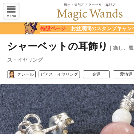
MENU
特設ページ
お盆期間のスタンプキャン
シャーベットの耳飾り
｜癒し、魔
ス・イヤリング
クレール
ピアス・イヤリング
金運
愛情運