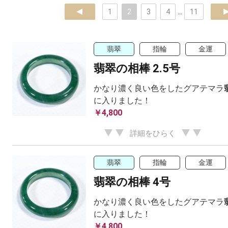
prev
1
2
3
4
...
11
ne
翡翠
指輪
金運
翡翠の相棒 2.5号
かなり濃く良い色をしたグアテマラ
に入りました！
￥4,800
詳細をひらく
翡翠
指輪
金運
翡翠の相棒 4号
かなり濃く良い色をしたグアテマラ
に入りました！
￥4,800