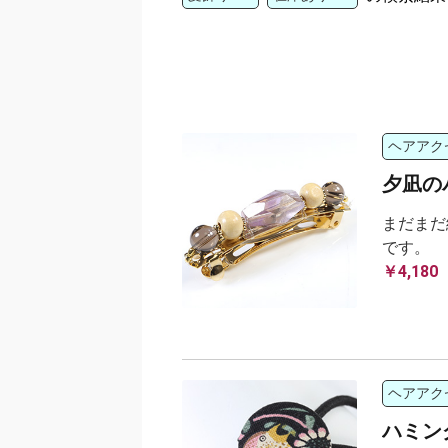
ヘアアク
夕凪の
まだまだ
です。
￥4,180
ヘアアク
ハミン