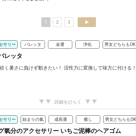
1
2
3
next
セサリー
バレッタ
金運
浄化
男女どちらもOK
バレッタ
続く暑さに負けず動きたい！ 活性力に変換して味方に付ける！
詳細をひらく
セサリー
始まりの氣
成長運
癒し
男女どちらもOK
グ氣分のアクセサリー いちご泥棒のヘアゴム