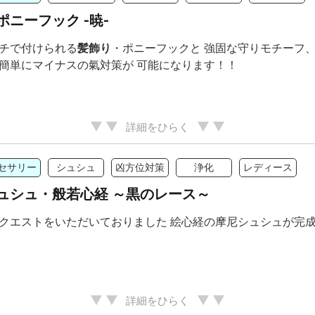
ポニーフック -暁-
チで付けられる
髪飾り
・ポニーフックと 強固な守りモチーフ
簡単にマイナスの氣対策が 可能になります！！
詳細をひらく
セサリー
シュシュ
凶方位対策
浄化
レディース
ュシュ・般若心経 ～黒のレース～
クエストをいただいておりました 絵心経の摩尼シュシュが完
詳細をひらく