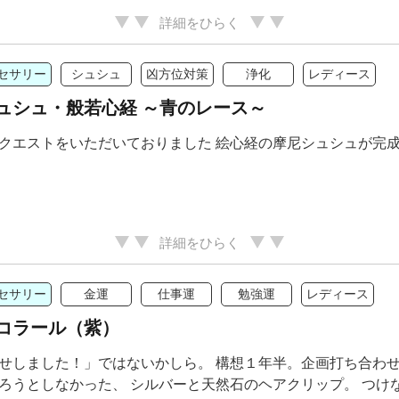
詳細をひらく
セサリー
シュシュ
凶方位対策
浄化
レディース
ュシュ・般若心経 ～青のレース～
クエストをいただいておりました 絵心経の摩尼シュシュが完
詳細をひらく
セサリー
金運
仕事運
勉強運
レディース
コラール（紫）
せしました！」ではないかしら。 構想１年半。企画打ち合わせ
ろうとしなかった、 シルバーと天然石のヘアクリップ。 つけない