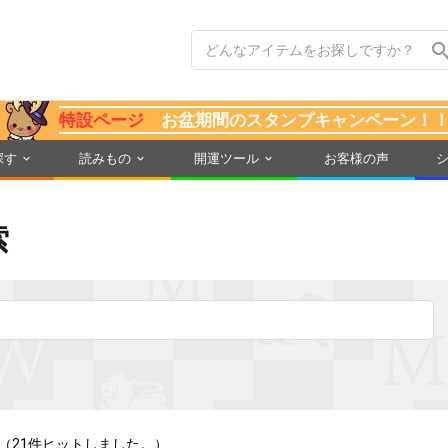
特設ページ
お盆期間のスタンプキャンペーン！
探す
読みもの
開運ツール
お客様の声
索
（21件ヒットしました。）