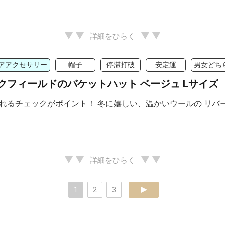
詳細をひらく
アアクセサリー
帽子
停滞打破
安定運
男女どち
クフィールドのバケットハット ベージュ Lサイズ
れるチェックがポイント！ 冬に嬉しい、温かいウールの リバ
詳細をひらく
1
2
3
next