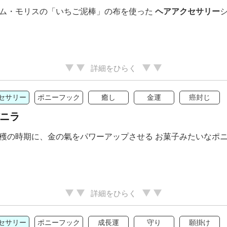
ム・モリスの「いちご泥棒」の布を使った
ヘアアクセサリー
詳細をひらく
セサリー
ポニーフック
癒し
金運
癌封じ
バニラ
穫の時期に、金の氣をパワーアップさせる お菓子みたいなポ
詳細をひらく
セサリー
ポニーフック
成長運
守り
願掛け