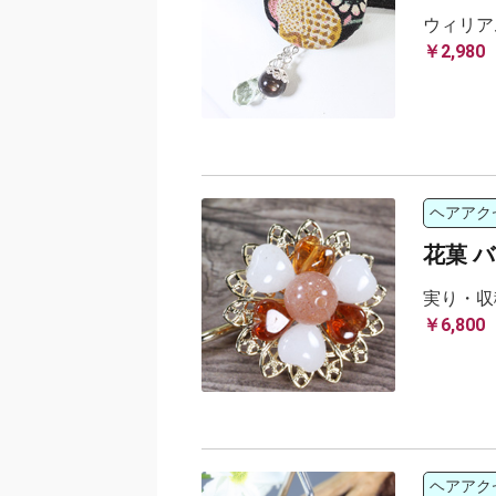
ウィリア
￥2,980
ヘアアク
花菓 
実り・収
￥6,800
ヘアアク