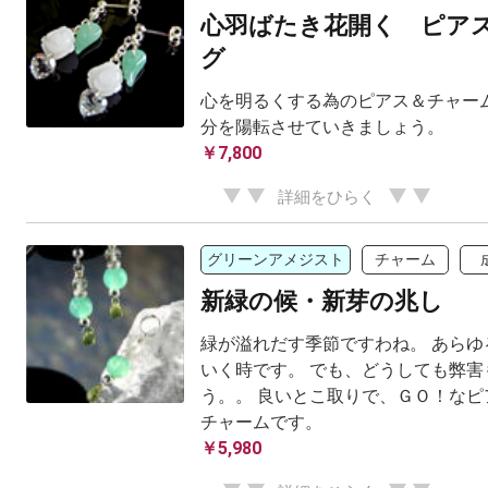
心羽ばたき花開く ピア
グ
心を明るくする為のピアス＆チャーム
分を陽転させていきましょう。
￥7,800
詳細をひらく
グリーンアメジスト
チャーム
新緑の候・新芽の兆し
緑が溢れだす季節ですわね。 あらゆ
いく時です。 でも、どうしても弊害
う。。 良いとこ取りで、ＧＯ！なピ
チャームです。
￥5,980