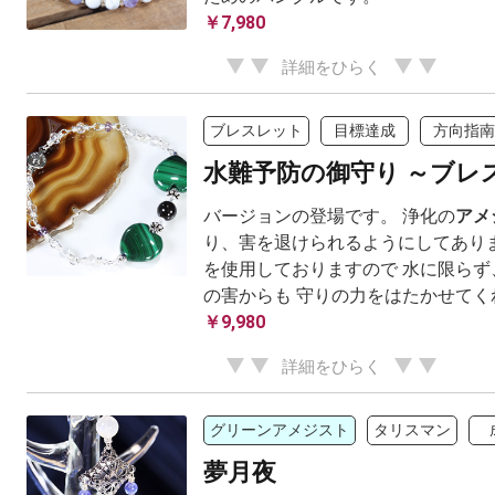
￥7,980
詳細をひらく
ブレスレット
目標達成
方向指南
水難予防の御守り ～ブレ
バージョンの登場です。 浄化の
アメ
り、害を退けられるようにしてありま
を使用しておりますので 水に限らず
の害からも 守りの力をはたかせてく
￥9,980
詳細をひらく
グリーンアメジスト
タリスマン
夢月夜