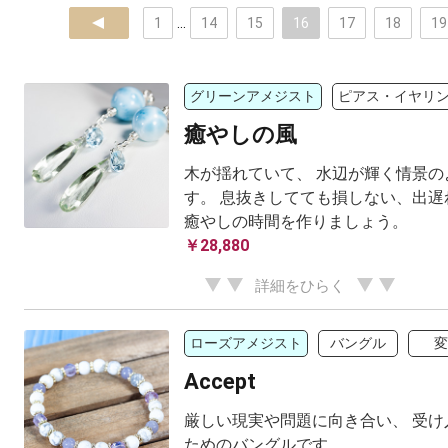
prev
1
...
14
15
16
17
18
19
グリーンアメジスト
ピアス・イヤリ
癒やしの風
木が揺れていて、 水辺が輝く情景の
す。 息抜きしてても損しない、出遅
癒やしの時間を作りましょう。
￥28,880
詳細をひらく
ローズアメジスト
バングル
変
Accept
厳しい現実や問題に向き合い、 受け
ためのバングルです。