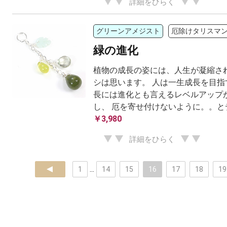
詳細をひらく
グリーンアメジスト
厄除けタリスマ
緑の進化
植物の成長の姿には、人生が凝縮され
シは思います。 人は一生成長を目指
長には進化とも言えるレベルアップが
し、 厄を寄せ付けないように。。とデ
￥3,980
詳細をひらく
prev
1
...
14
15
16
17
18
19