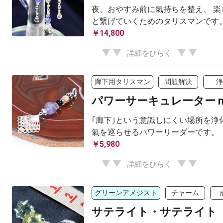
夜、おやすみ前に氣持ちを整え、 楽
と繋げていくためのタリスマンです
￥14,800
詳細をひらく
廊下用タリスマン
問題解決
浄
パワーサーキュレーター mi
｢廊下｣という意識しにくい場所を浄
氣を巡らせるパワーリーダーです。
￥5,980
詳細をひらく
グリーンアメジスト
チャーム
サテライト・サテライト