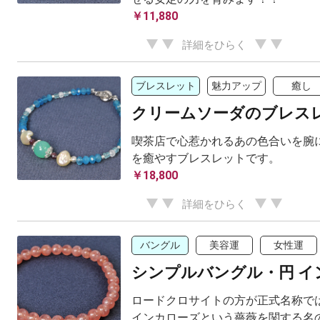
￥11,880
詳細をひらく
ブレスレット
魅力アップ
癒し
クリームソーダのブレス
喫茶店で心惹かれるあの色合いを腕に
を癒やすブレスレットです。
￥18,800
詳細をひらく
バングル
美容運
女性運
シンプルバングル・円 イ
ロードクロサイトの方が正式名称で
インカローズという薔薇を関する名