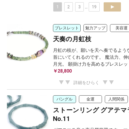
1
2
3
...
19
next
ブレスレット
魅力アップ
美容運
天奏の月虹枝
月虹の枝が、願いを天へ奏でるような
首にいてくれるのです。 魔法力、伸
月光。 願掛け力を高めるブレスレッ
￥28,800
詳細をひらく
バングル
金運
人間関係
ストーンリング グアテマ
No.11