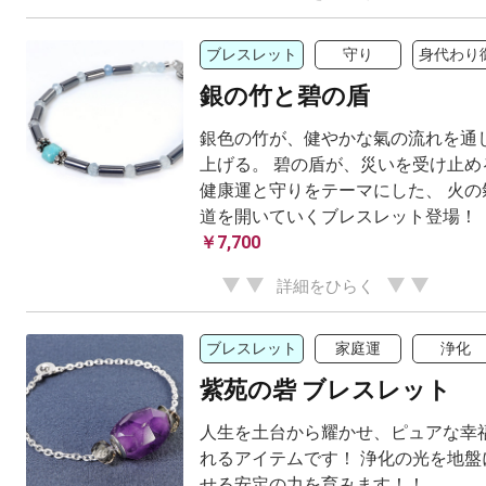
ブレスレット
守り
身代わり
銀の竹と碧の盾
銀色の竹が、健やかな氣の流れを通
上げる。 碧の盾が、災いを受け止め
健康運と守りをテーマにした、 火の
道を開いていくブレスレット登場！
￥7,700
詳細をひらく
ブレスレット
家庭運
浄化
紫苑の砦 ブレスレット
人生を土台から耀かせ、ピュアな幸
れるアイテムです！ 浄化の光を地盤
せる安定の力を育みます！！