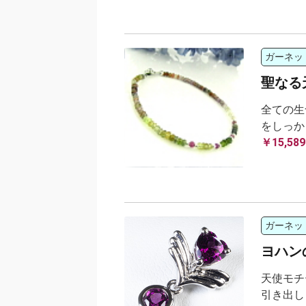
ガーネッ
聖なる
全ての生
をしっか
￥15,589
ガーネッ
ヨハン
天使モチ
引き出し