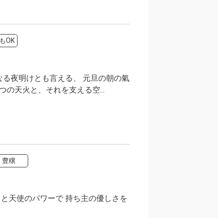
もOK
なる夜明けとも言える、 元旦の朝の氣
の天火と、それを支える空...
豊穣
ト
と天使のパワーで 持ち主の優しさを