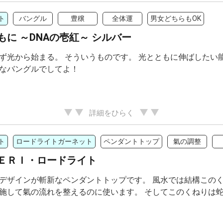
ト
バングル
豊穣
全体運
男女どちらもOK
もに ～DNAの壱紅～ シルバー
ず光から始まる。 そういうものです。 光とともに伸ばしたい
なバングルでしてよ！
詳細をひらく
ト
ロードライトガーネット
ペンダントトップ
氣の調整
ＥＲＩ・ロードライト
デザインが斬新なペンダントトップです。 風水では結構この
施して氣の流れを整えるのに使います。 そしてこのくねりは