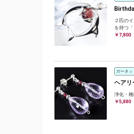
Birth
２匹のイ
を持つ「
￥7,800
ガーネッ
ヘアリ
浄化・種
￥5,880