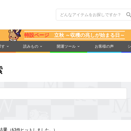
特設ページ
立秋 ～収穫の兆しが始まる日～
探す
読みもの
開運ツール
お客様の声
索
結果
（63件ヒットしました。）