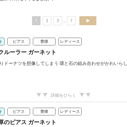
1
2
3
...
7
next
ト
ピアス
豊穣
レディース
クルーラー ガーネット
りドーナツを想像してしまう 環と石の組み合わせがかわいら
詳細をひらく
ト
ピアス
豊穣
レディース
草のピアス ガーネット