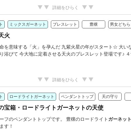
詳細をひらく
ト
ミックスガーネット
ブレスレット
豊穣
男女どちら
天火
命を意味する「火」を孕んだ 九紫火星の年がスタート☆ 大い
り浴びて 今大地に定着させる天火のブレスレット登場です♪ ４つ
詳細をひらく
ト
ロードライトガーネット
ペンダントトップ
天の守り
の宝箱・ロードライトガーネットの天使
ーフのペンダントトップです。 豊穣のロードライト
ガーネッ
ます！