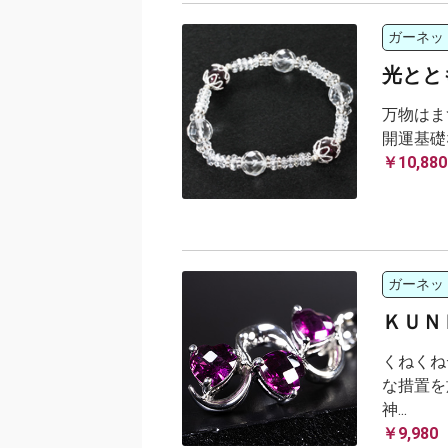
ガーネッ
光とと
万物はま
開運基礎
￥10,880
ガーネッ
ＫＵＮ
くねくね
な措置を
神...
￥9,980