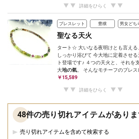
詳細をひらく
ブレスレット
豊穣
男女どち
聖なる天火
タート☆ 大いなる夜明けとも言える
しっかり浴びて 今大地に定着させる
ト登場です♪ ４つの天火と、それを
大
地の氣
。 そんなモチーフのブレ
￥15,589
詳細をひらく
48件の売り切れアイテムがありま
売り切れアイテムを含めて検索する