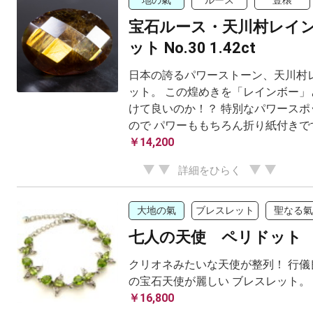
地の氣
ルース
豊穣
宝石ルース・天川村レイ
ット No.30 1.42ct
日本の誇るパワーストーン、天川村
ット。 この煌めきを「レインボー」
けて良いのか！？ 特別なパワースポ
ので パワーももちろん折り紙付きです
￥14,200
詳細をひらく
大地の氣
ブレスレット
聖なる氣
七人の天使 ペリドット
クリオネみたいな天使が整列！ 行儀
の宝石天使が麗しい ブレスレット。
￥16,800