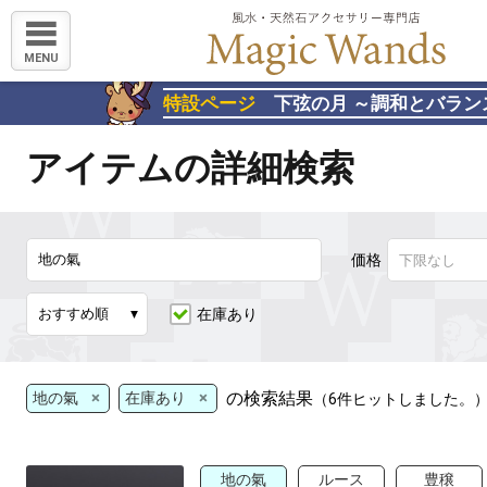
MENU
特設ページ
下弦の月 ～調和とバラン
アイテムの詳細検索
価格
在庫あり
×
×
の検索結果
地の氣
在庫あり
（6件ヒットしました。
地の氣
ルース
豊穣