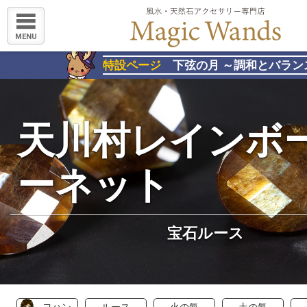
MENU
特設ページ
下弦の月 ～調和とバラン
天川村レインボ
ーネット
宝石ルース