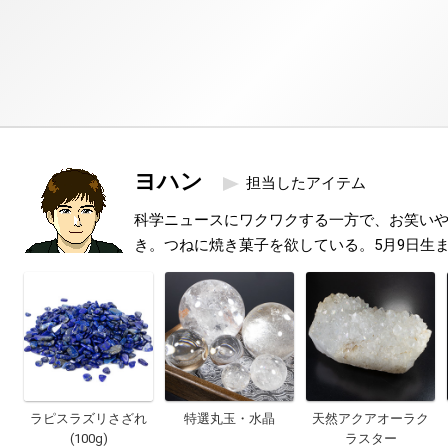
ヨハン
担当したアイテム
科学ニュースにワクワクする一方で、お笑い
き。つねに焼き菓子を欲している。5月9日生
ラピスラズリさざれ
特選丸玉・水晶
天然アクアオーラク
(100g)
ラスター