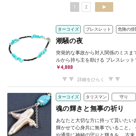
1
2
next
ターコイズ
ブレスレット
危険の排
潮騒の夜
突発的な事故から対人関係のミスまで
ルから持ち主を助ける ブレスレット
￥4,888
詳細をひらく
ターコイズ
タリスマン
守り
魂の輝きと無事の祈り
あなたと大切な方に持って貰いたいお
輝かせて心身共に無事でいること。 
や通学に神秘の守りと輝きを。 古来