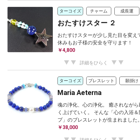
ターコイズ
チャーム
成長運
おたすけスター ２
おたすけスターが少し見た目を変えて
休みもお子様の安全を守ります！
￥4,800
詳細をひらく
ターコイズ
ブレスレット
願掛け
Maria Aeterna
魂の浄化、心の浄化。 癒されながら
く上げていく。 そんな「心の入浴＆
プ」のブレスレットが生まれました
￥38,000