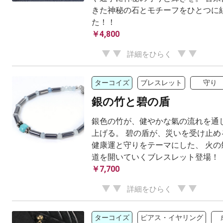
きた神秘の石とモチーフをひとつに
た！！
￥4,800
詳細をひらく
ターコイズ
ブレスレット
守り
銀の竹と碧の盾
銀色の竹が、健やかな氣の流れを通
上げる。 碧の盾が、災いを受け止め
健康運と守りをテーマにした、 火の
道を開いていくブレスレット登場！
￥7,700
詳細をひらく
ターコイズ
ピアス・イヤリング