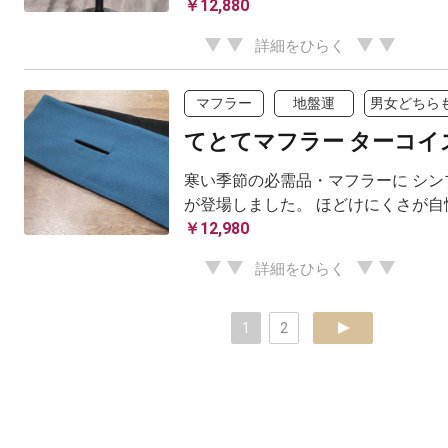
￥12,880
詳細をひらく
マフラー
地盤運
男女どちらも
てとてマフラー ターコイ
寒い季節の必需品・マフラーに シン
が登場しました。 ほどけにくさが自
￥12,980
詳細をひらく
1
2
next