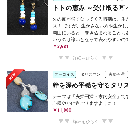
トトの恵み ～受け取る耳
火の氣が強くなってくる時期は、生か
ス！ ですが、生かさない方や生かし
周囲にいると、巻き込まれることもあ
いうのは諍いとなって表れやすいのです
￥3,981
詳細をひらく
NEW
ターコイズ
タリスマン
夫婦円満
絆を深め平穏を守るタリ
テーマは「夫婦円満・家内安全」です
心穏やかに過ごせますように！！
￥11,880
詳細をひらく