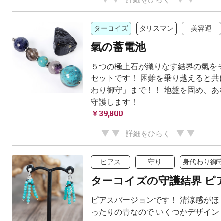
詳細をひらく
ターコイズ
タリスマン
美容運
氣の蓄電池
５つの極上石が織りなす結界の氣を
セットです！ 困難を乗り越えると共
わり御守」まで！！ 地盤を固め、あ
守護します！
￥39,800
詳細をひらく
ピアス
守り
身代わり御
ターコイズの守護結界 ピアス
ピアスバージョンです！ 清涼感がほ
ったりの青なので いくつかデザイン