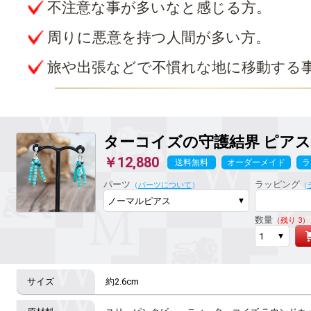
不注意な事が多いなと感じる方。
周りに悪意を持つ人間が多い方。
旅や出張などで不慣れな地に移動する
ターコイズの守護結界
ピアス 
￥12,880
送料無料
オーダーメイド
ラ
パーツ
ラッピング
（
パーツについて
）
（
数量
（残り 3）
約2.6cm