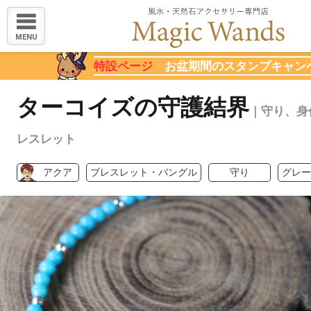
MENU
特設ページ
お盆期間のスタンプキャン
ターコイズの守護結界
｜守り、身
レスレット
アクア
ブレスレット・バングル
守り
グレー