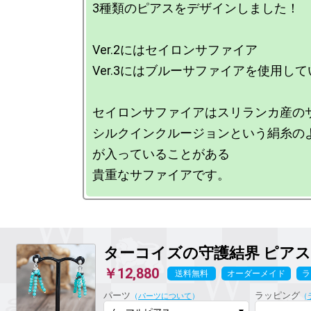
3種類のピアスをデザインしました！

Ver.2にはセイロンサファイア

Ver.3にはブルーサファイアを使用して
セイロンサファイアはスリランカ産のサ
シルクインクルージョンという絹糸の
が入っていることがある

ターコイズの守護結界
ピアス 
￥12,880
送料無料
オーダーメイド
ラ
パーツ
ラッピング
（
パーツについて
）
（