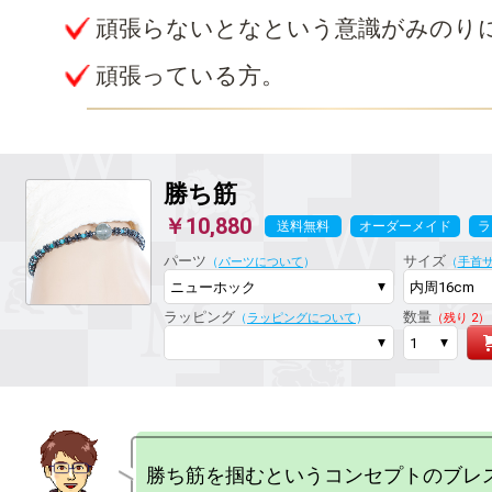
頑張らないとなという意識がみのり
頑張っている方。
勝ち筋
￥10,880
送料無料
オーダーメイド
ラ
パーツ
サイズ
（
パーツについて
）
（
手首
ラッピング
数量
（
ラッピングについて
）
（残り 2）
勝ち筋を掴むというコンセプトのブレ