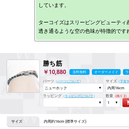
しています。

ターコイズはスリーピングビューティ産
勝ち筋
￥10,880
送料無料
オーダーメイド
ラ
パーツ
サイズ
（
パーツについて
）
（
手首
ラッピング
数量
（
ラッピングについて
）
（残り 2）
内周約16cm (標準サイズ)