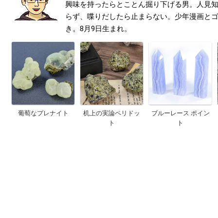
興味を持ったらとことん掘り下げる男。人見
らず、喋りだしたら止まらない。少年漫画と
き。8月9日生まれ。
葡萄なプレナイト
机上の実論ペリドッ
ブルーレース ポイン
ト
ト