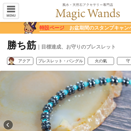
MENU
特設ページ
お盆期間のスタンプキャン
勝ち筋
｜目標達成、お守りのブレスレット
アクア
ブレスレット・バングル
火の氣
守