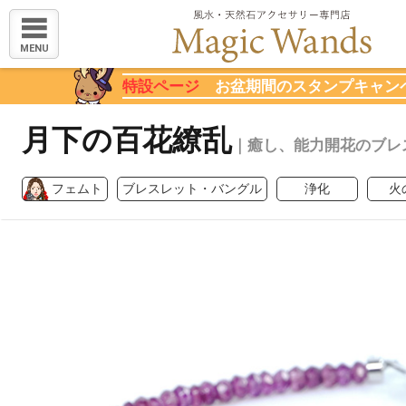
MENU
特設ページ
お盆期間のスタンプキャン
月下の百花繚乱
｜癒し、能力開花のブレ
フェムト
ブレスレット・バングル
浄化
火