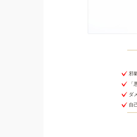
邪
「
ダ
自