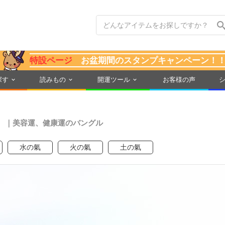
特設ページ
お盆期間のスタンプキャンペーン！
探す
読みもの
開運ツール
お客様の声
）
｜美容運、健康運のバングル
水の氣
火の氣
土の氣