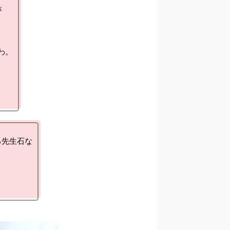


。

先生石な
