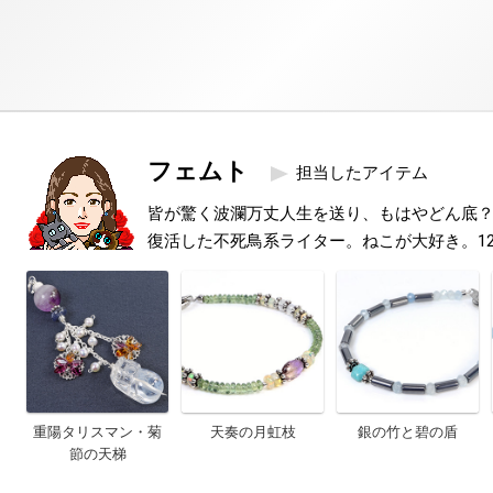
フェムト
担当したアイテム
皆が驚く波瀾万丈人生を送り、もはやどん底
復活した不死鳥系ライター。ねこが大好き。1
重陽タリスマン・菊
天奏の月虹枝
銀の竹と碧の盾
節の天梯