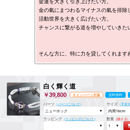
金運を大きく引き上げたい方。

金の氣にまつわるマイナスの氣を排除し
活動世界を大きく広げたい方。

チャンスに繋がる道を増やしていきたい
白く輝く道
￥39,800
キャンペーン対象
送料無料
ラッピング対応
パーツ
サイズ
（
パーツについて
）
（
手首
ラッピング
数量
（
ラッピングについて
）
（残り 2）