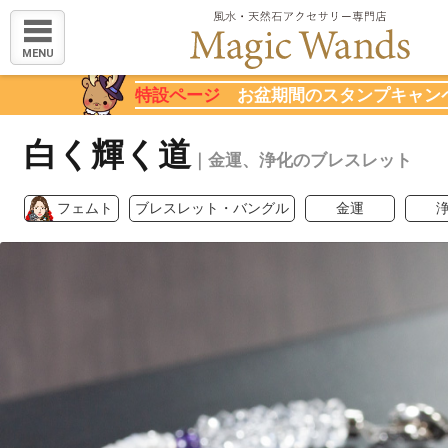
MENU
特設ページ
お盆期間のスタンプキャン
白く輝く道
｜金運、浄化のブレスレット
フェムト
ブレスレット・バングル
金運