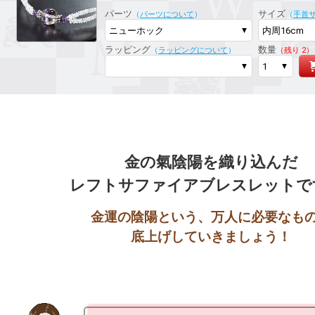
ラッピング対応
パーツ
サイズ
（
パーツについて
）
（
手首
ラッピング
数量
（
ラッピングについて
）
（残り 2）
金の氣陰陽を織り込んだ

金運の陰陽という、万人に必要なもの