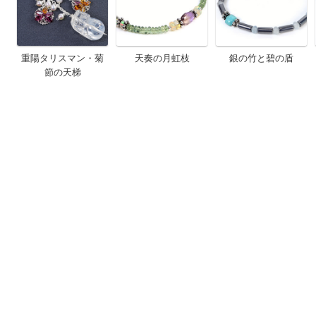
重陽タリスマン・菊
天奏の月虹枝
銀の竹と碧の盾
節の天梯