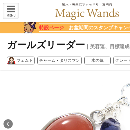
MENU
特設ページ
お盆期間のスタンプキャン
ガールズリーダー
｜美容運、目標達成
フェムト
チャーム・タリスマン
水の氣
グレー