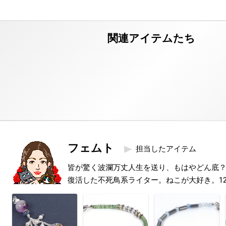
フェムト
担当したアイテム
皆が驚く波瀾万丈人生を送り、もはやどん底
復活した不死鳥系ライター。ねこが大好き。1