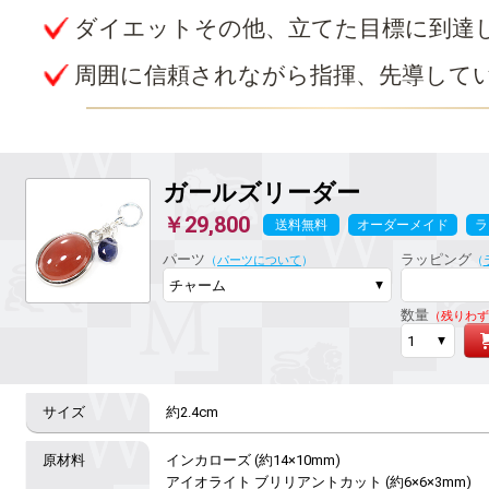
ダイエットその他、立てた目標に到達
周囲に信頼されながら指揮、先導して
ガールズリーダー
￥29,800
送料無料
オーダーメイド
ラ
パーツ
ラッピング
（
パーツについて
）
（
数量
（残りわず
約2.4cm
インカローズ (約14×10mm)

アイオライト ブリリアントカット (約6×6×3mm)
