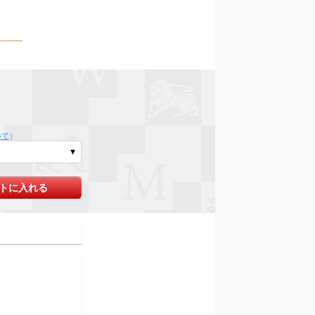
いて
）
トに入れる