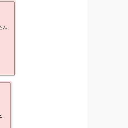
ん、

、
