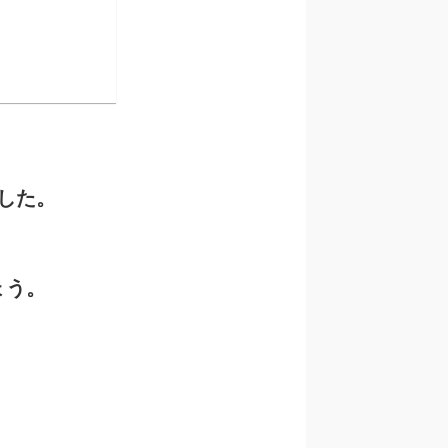
た。



ょう。