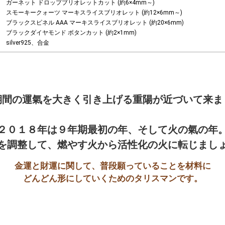
ガーネット ドロップブリオレットカット (約6×4mm～)

スモーキークォーツ マーキスライスブリオレット (約12×6mm～)

ブラックスピネル AAA マーキスライスブリオレット (約20×6mm)

ブラックダイヤモンド ボタンカット (約2×1mm)

silver925、合金
期間の運氣を大きく引き上げる重陽が近づいて来まし
２０１８年は９年期最初の年、そして火の氣の年。
を調整して、燃やす火から活性化の火に転じまし
金運と財運に関して、普段願っていることを材料に

どんどん形にしていくためのタリスマンです。