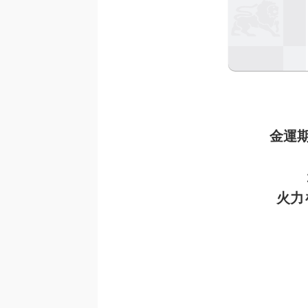
金運
火力