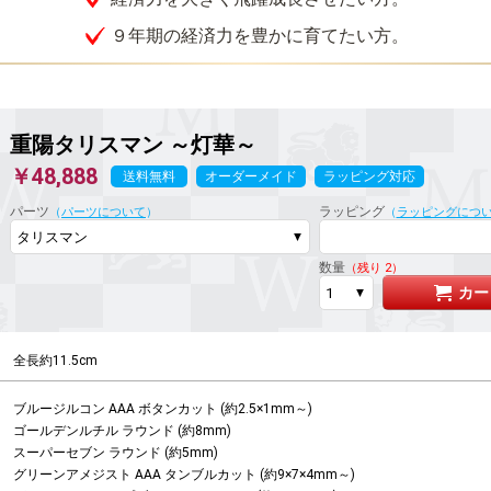
９年期の経済力を豊かに育てたい方。
重陽タリスマン ～灯華～
￥48,888
送料無料
オーダーメイド
ラッピング対応
パーツ
ラッピング
（
パーツについて
）
（
ラッピングにつ
数量
（残り 2）
カー
全長約11.5cm
ブルージルコン AAA ボタンカット (約2.5×1mm～)

ゴールデンルチル ラウンド (約8mm)

スーパーセブン ラウンド (約5mm)

グリーンアメジスト AAA タンブルカット (約9×7×4mm～)
