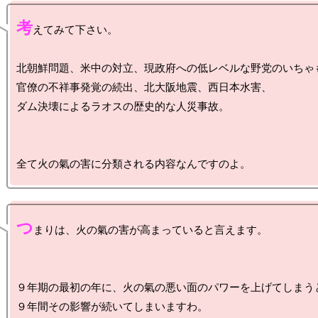
考
えてみて下さい。

北朝鮮問題、米中の対立、現政府への低レベルな野党のいちゃも
官僚の不祥事発覚の続出、北大阪地震、西日本水害、

ダム決壊によるラオスの歴史的な人災事故。

つ
まりは、火の氣の害が高まっていると言えます。

９年期の最初の年に、火の氣の悪い面のパワーを上げてしまうと
９年間その影響が続いてしまいますわ。
