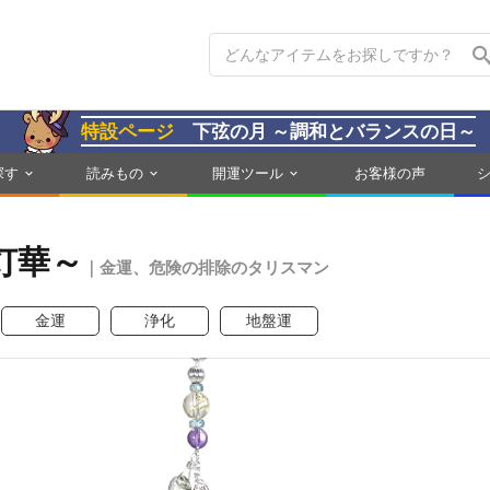
特設ページ
下弦の月 ～調和とバランスの日～
探す
読みもの
開運ツール
お客様の声
灯華～
｜金運、危険の排除のタリスマン
金運
浄化
地盤運