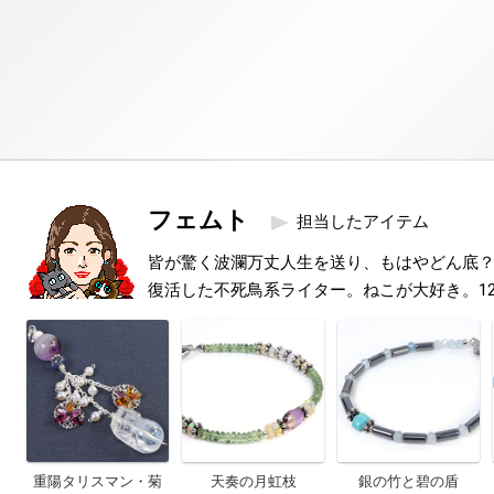
フェムト
担当したアイテム
皆が驚く波瀾万丈人生を送り、もはやどん底
復活した不死鳥系ライター。ねこが大好き。1
重陽タリスマン・菊
天奏の月虹枝
銀の竹と碧の盾