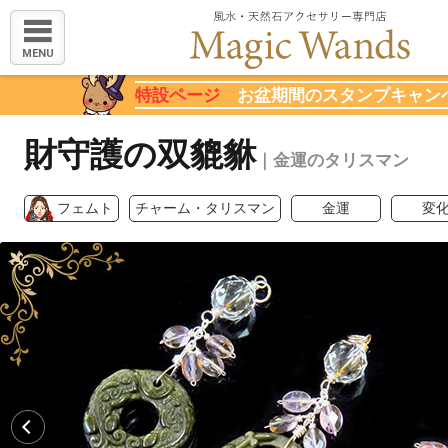
MENU
特設ページ
お盆期間のスタンプキャン
財守護の双貔貅
｜金運のタリスマン
フェムト
チャーム・タリスマン
金運
変