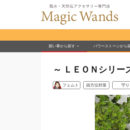
願い事から探す
パワーストーンから
～ ＬＥＯＮシリーズ
フェムト
凶方位対策
守り