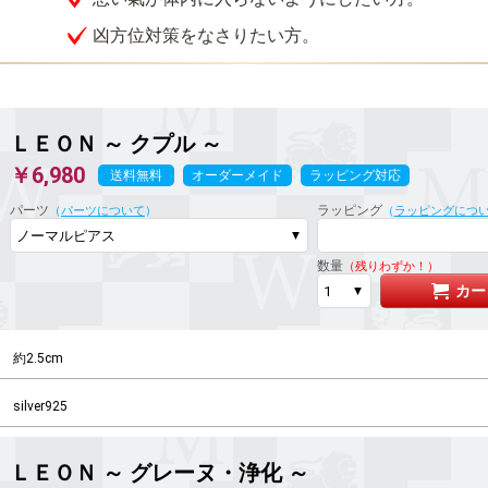
凶方位対策をなさりたい方。
ＬＥＯＮ ～ クプル ～
￥6,980
送料無料
オーダーメイド
ラッピング対応
パーツ
ラッピング
（
パーツについて
）
（
ラッピングにつ
数量
（残りわずか！）
カー
約2.5cm
silver925
ＬＥＯＮ ～ グレーヌ・浄化 ～