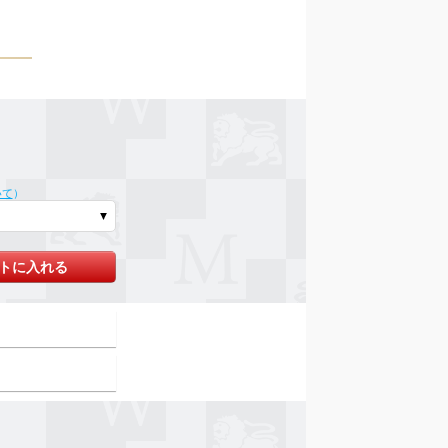
いて
）
トに入れる