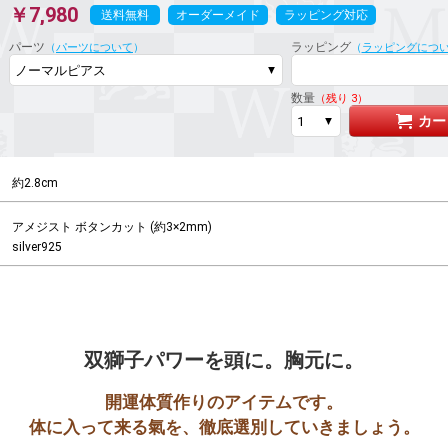
￥7,980
送料無料
オーダーメイド
ラッピング対応
パーツ
ラッピング
（
パーツについて
）
（
ラッピングにつ
数量
（残り 3）
カー
約2.8cm
アメジスト ボタンカット (約3×2mm)

silver925
双獅子パワーを頭に。胸元に。
開運体質作りのアイテムです。

体に入って来る氣を、徹底選別していきましょう。