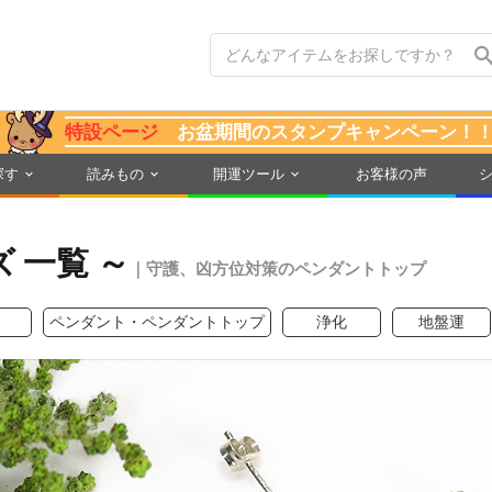
特設ページ
お盆期間のスタンプキャンペーン！
探す
読みもの
開運ツール
お客様の声
 一覧 ～
｜守護、凶方位対策のペンダントトップ
ペンダント・ペンダントトップ
浄化
地盤運