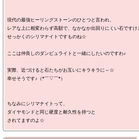
現代の最強ヒーリングストーンのひとつと言われ、

レアな上に相変わらず高額で、なかなか出回りにくい石ですけど
せっかくのシリマナイトですものね☆

ここは仲良しのダンビュライトと一緒にしたいのですわ♪

実際、近づけると石たちがお互いにキラキラに～☆

幸せそうです♪（*￣▽￣*）

ちなみにシリマナイトって、

ダイヤモンドと同じ硬度と耐久性を持つと
