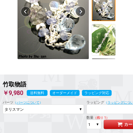
竹取物語
￥9,980
送料無料
オーダーメイド
ラッピング対応
パーツ
ラッピング
（
パーツについて
）
（
ラッピングにつ
数量
（残り 1）
カー