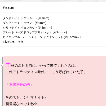
約6.5cm
タンザナイト ボタンカット(約3mm)

ダンビュライト ラウンド(約8mm)

シリマナイト ボタンカット(約5mm～)

ブルートパーズ ドロップブリオレット (約3mm～)

ロイヤルブルームーンストーン オニオンカット (約3.5mm～)

silver925、合金
中
秋の満月を前に、やって来てくれたのは、

古代アトランティス時代に、こう呼ばれていた子。

「不老不死の石」
その名も、シリマナイト♪

初登場なのですわ☆
