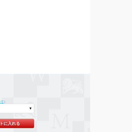
いて
）
トに入れる