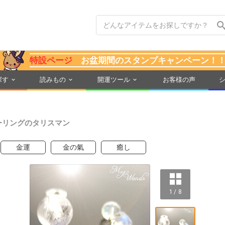
特設ページ
お盆期間のスタンプキャンペーン！
探す
読みもの
開運ツール
お客様の声
ーリングのタリスマン
金運
金の氣
癒し
1 / 8