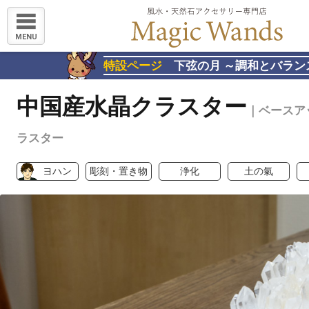
MENU
特設ページ
下弦の月 ～調和とバラン
中国産水晶クラスター
｜ベースア
ラスター
ヨハン
彫刻・置き物
浄化
土の氣