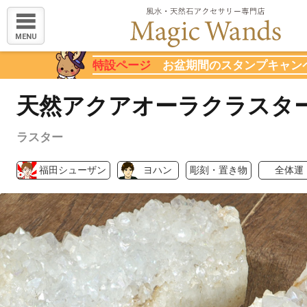
MENU
特設ページ
お盆期間のスタンプキャン
天然アクアオーラクラスタ
ラスター
福田シューザン
ヨハン
彫刻・置き物
全体運