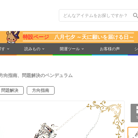
特設ページ
八月七夕 ～天に願いを届ける日～
探す
読みもの
開運ツール
お客様の声
方向指南、問題解決のペンデュラム
問題解決
方向指南
1