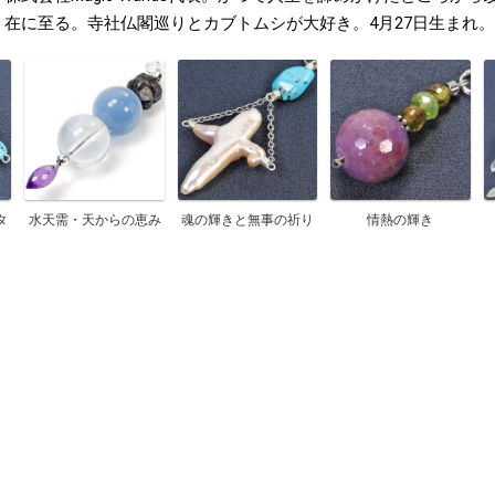
在に至る。寺社仏閣巡りとカブトムシが大好き。4月27日生まれ。
タ
水天需・天からの恵み
魂の輝きと無事の祈り
情熱の輝き