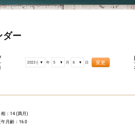
ンダー
変更
年
月
日
日
相：14 (満月)
午月齢：16.0