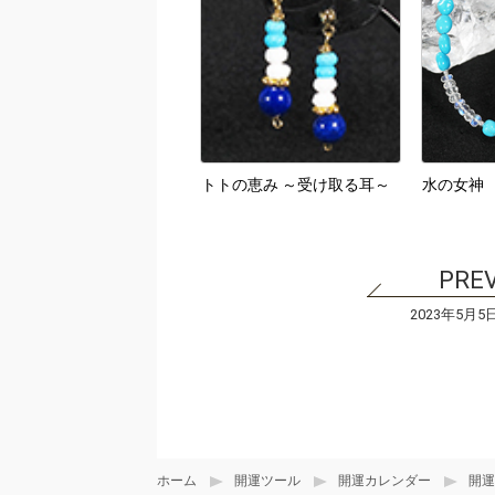
トトの恵み ～受け取る耳～
水の女神
2023年5月5
ホーム
開運ツール
開運カレンダー
開運