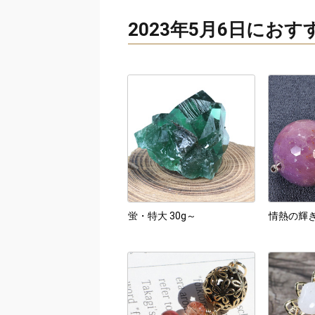
2023年5月6日にお
蛍・特大 30g～
情熱の輝