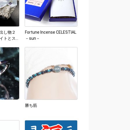
出し物２
Fortune Incense CELESTIAL
イトとス
－sun－
レート
勝ち筋