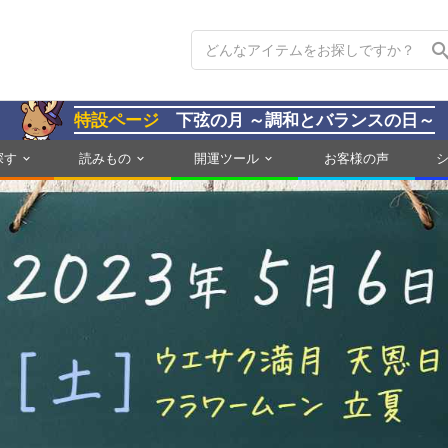
特設ページ
下弦の月 ～調和とバランスの日～
探す
読みもの
開運ツール
お客様の声