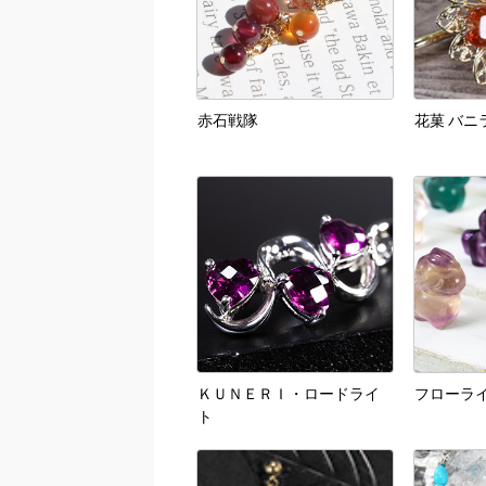
赤石戦隊
花菓 バニ
ＫＵＮＥＲＩ・ロードライ
フローラ
ト