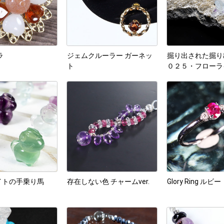
ラ
ジェムクルーラー ガーネッ
掘り出された掘り
ト
０２５・フローラ
ティブナイトのプ
イトの手乗り馬
存在しない色 チャームver.
Glory Ring ルビー