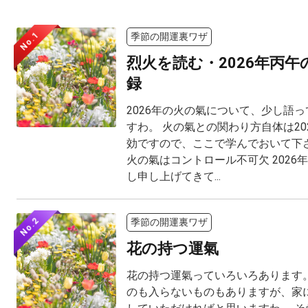
No.1
季節の開運裏ワザ
烈火を読む・2026年丙
録
2026年の火の氣について、少し語
すわ。 火の氣との関わり方自体は20
効ですので、ここで学んでおいて下さ
火の氣はコントロール不可欠 2026
し申し上げてきて...
No.2
季節の開運裏ワザ
花の持つ運氣
花の持つ運氣っていろいろあります。
のも入らないものもありますが、家