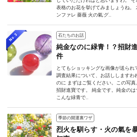
していただければと思いますわ。 そ
表格のお花を挙げてみましょうね。 木
ンファレ 薔薇 火の氣:グ...
No.3
石たちのお話
純金なのに緑青！？招財
件
とてもショッキングな画像が送られて
調査結果について、お話ししますわね
のに まずはご覧ください。この写真。 M
招財進寶です。 純金です。純金のは
こんな緑青で...
季節の開運裏ワザ
烈火を馴らす・火の氣を