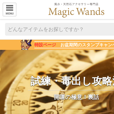
MENU
特設ページ
お盆期間のスタンプキャン
試練・毒出し攻略
開運の極意！裏話