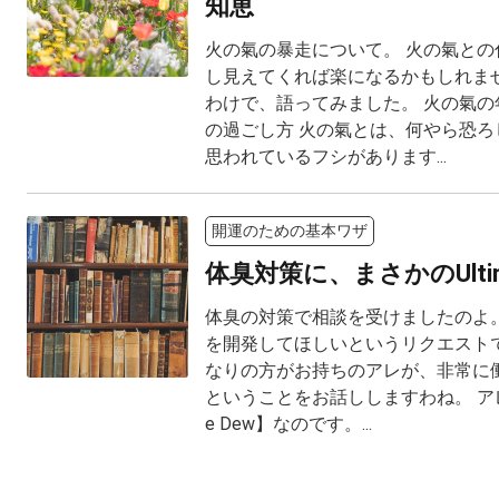
知恵
火の氣の暴走について。 火の氣との
し見えてくれば楽になるかもしれませ
わけで、語ってみました。 火の氣の
の過ごし方 火の氣とは、何やら恐ろ
思われているフシがあります...
開運のための基本ワザ
体臭対策に、まさかのUltima
体臭の対策で相談を受けましたのよ。
を開発してほしいというリクエスト
なりの方がお持ちのアレが、非常に
ということをお話ししますわね。 アレと
e Dew】なのです。...