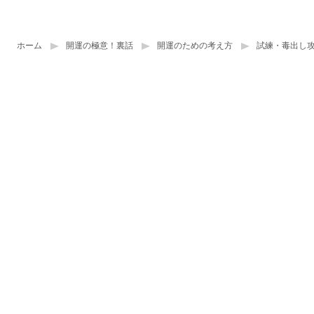
ホーム
開運の極意！裏話
開運のための考え方
試練・毒出し