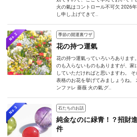
火の氣はコントロール不可欠 2026
し申し上げてきて...
No.2
季節の開運裏ワザ
花の持つ運氣
花の持つ運氣っていろいろあります。
のも入らないものもありますが、家
していただければと思いますわ。 そ
表格のお花を挙げてみましょうね。 木
ンファレ 薔薇 火の氣:グ...
No.3
石たちのお話
純金なのに緑青！？招財
件