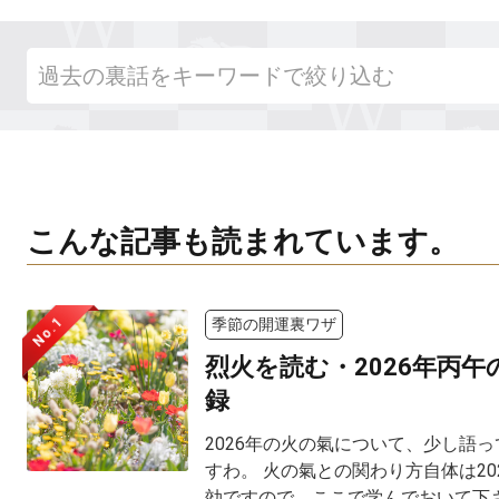
こんな記事も読まれています。
No.1
季節の開運裏ワザ
烈火を読む・2026年丙
録
2026年の火の氣について、少し語
すわ。 火の氣との関わり方自体は20
効ですので、ここで学んでおいて下さ