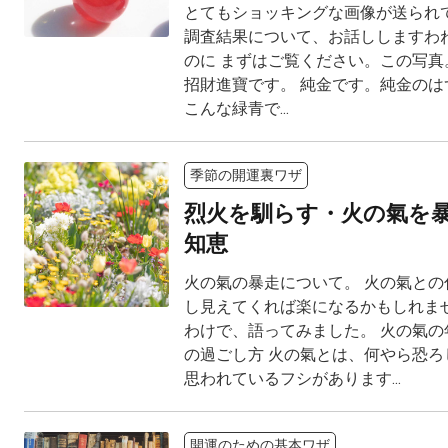
とてもショッキングな画像が送られて
調査結果について、お話ししますわね
のに まずはご覧ください。この写真。 M
招財進寶です。 純金です。純金のは
こんな緑青で...
季節の開運裏ワザ
烈火を馴らす・火の氣を
知恵
火の氣の暴走について。 火の氣との
し見えてくれば楽になるかもしれませ
わけで、語ってみました。 火の氣の
の過ごし方 火の氣とは、何やら恐ろ
思われているフシがあります...
開運のための基本ワザ