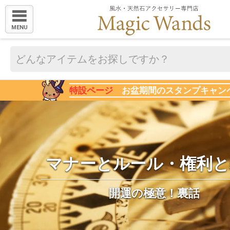
MENU
特設ページ
お盆期間のスタンプキャン
マナーとルール・権利と
開運の極意！裏話