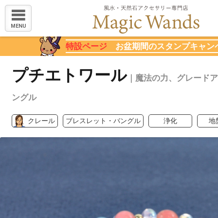
MENU
特設ページ
お盆期間のスタンプキャン
プチエトワール
｜魔法の力、グレードア
ングル
クレール
ブレスレット・バングル
浄化
地