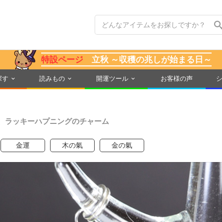
特設ページ
立秋 ～収穫の兆しが始まる日～
探す
読みもの
開運ツール
お客様の声
、ラッキーハプニングのチャーム
金運
木の氣
金の氣