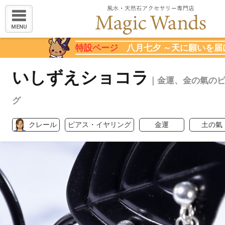
MENU
特設ページ
八月七夕 ～天に願いを届
いしずえショコラ
｜金運、金の氣の
グ
クレール
ピアス・イヤリング
金運
土の氣