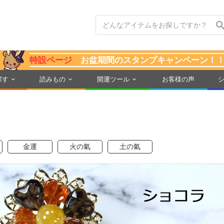
特設ページ
お盆期間のスタンプキャンペーン！
探す
読みもの
開運ツール
お客様の声
金運
火の氣
土の氣