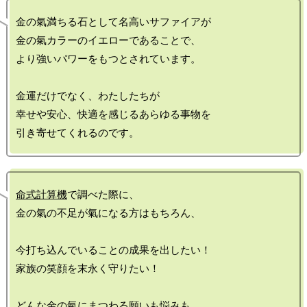
金の氣満ちる石として名高いサファイアが

金の氣カラーのイエローであることで、

より強いパワーをもつとされています。

金運だけでなく、わたしたちが

幸せや安心、快適を感じるあらゆる事物を

命式計算機
で調べた際に、

金の氣の不足が氣になる方はもちろん、

今打ち込んでいることの成果を出したい！

家族の笑顔を末永く守りたい！

どんな金の氣にまつわる願いも悩みも
