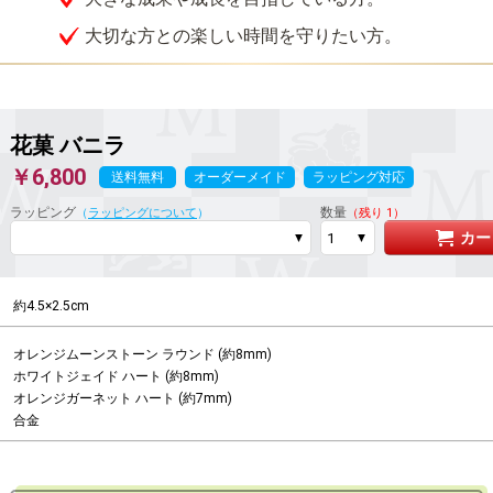
大切な方との楽しい時間を守りたい方。
花菓
バニラ
￥6,800
送料無料
オーダーメイド
ラッピング対応
ラッピング
数量
（
ラッピングについて
）
（残り 1）
カー
約4.5×2.5cm
オレンジムーンストーン ラウンド (約8mm)

ホワイトジェイド ハート (約8mm)

オレンジガーネット ハート (約7mm)

合金