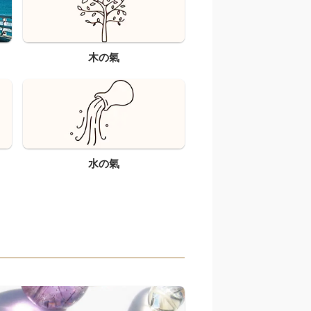
木の氣
水の氣