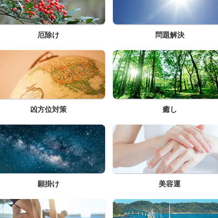
厄除け
問題解決
凶方位対策
癒し
願掛け
美容運