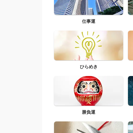
仕事運
ひらめき
勝負運