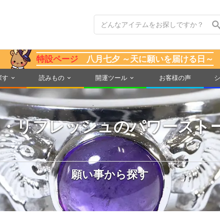
特設ページ
八月七夕 ～天に願いを届ける日～
探す
読みもの
開運ツール
お客様の声
め・リフレッシュのパワースト
願い事から探す