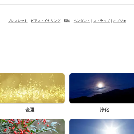
ブレスレット
｜
ピアス・イヤリング
｜指輪｜
ペンダント
｜
ストラップ
｜
オブジェ
す
金運
浄化