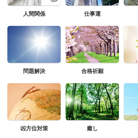
人間関係
仕事運
問題解決
合格祈願
凶方位対策
癒し