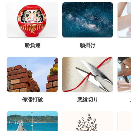
勝負運
願掛け
停滞打破
悪縁切り