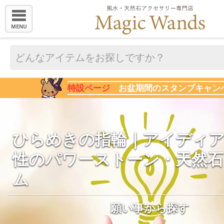
MENU
特設ページ
お盆期間のスタンプキャン
ひらめきの指輪｜アイディ
性のパワーストーン・天然
ム
願い事から探す