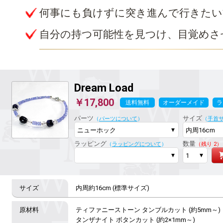
何事にも負けずに突き進んで行きたい
自分の持つ可能性を見つけ、目覚めさ
Dream Load
￥17,800
送料無料
オーダーメイド
ラ
パーツ
サイズ
（
パーツについて
）
（
手首
ラッピング
数量
（
ラッピングについて
）
（残り 2）
内周約16cm (標準サイズ)
ティファニーストーン タンブルカット (約5mm～)

タンザナイト ボタンカット (約2×1mm～)
