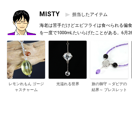
MISTY
担当したアイテム
海老は苦手だけどエビフライは食べられる偏
を一度で1000mLたいらげたことがある。6月2
レモンれもん ゴージ
光溢れる世界
旅の御守 ～ダビデの
ャスチャーム
結界～ ブレスレット