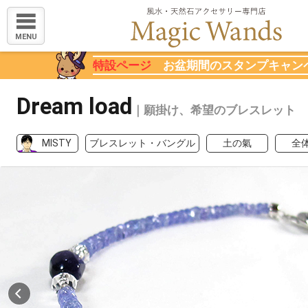
MENU
特設ページ
お盆期間のスタンプキャン
Dream load
｜願掛け、希望のブレスレット
MISTY
ブレスレット・バングル
土の氣
全