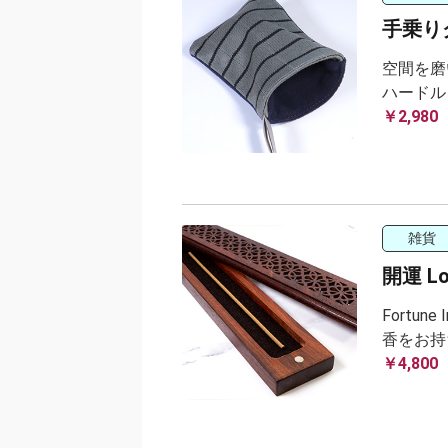
手乗り
空間を磨
ハードル
￥2,980
雑貨
開運 Lon
Fortu
香をお持
￥4,800