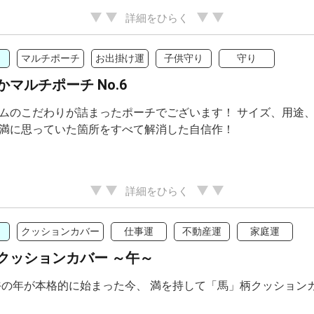
詳細をひらく
マルチポーチ
お出掛け運
子供守り
守り
マルチポーチ No.6
ムのこだわりが詰まったポーチでございます！ サイズ、用途
満に思っていた箇所をすべて解消した自信作！
詳細をひらく
クッションカバー
仕事運
不動産運
家庭運
クッションカバー ～午～
年午の年が本格的に始まった今、 満を持して「馬」柄クッション