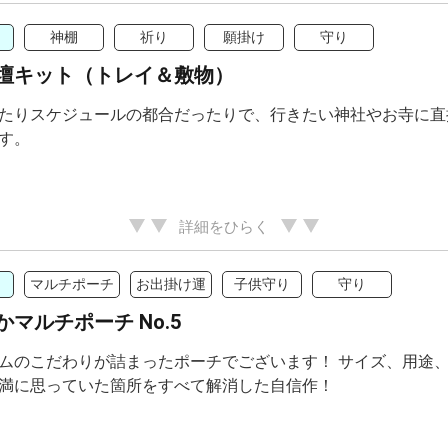
神棚
祈り
願掛け
守り
壇キット（トレイ＆敷物）
たりスケジュールの都合だったりで、行きたい神社やお寺に直
す。
詳細をひらく
マルチポーチ
お出掛け運
子供守り
守り
マルチポーチ No.5
ムのこだわりが詰まったポーチでございます！ サイズ、用途
満に思っていた箇所をすべて解消した自信作！