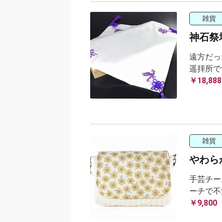
雑貨
神石祭
遠方だっ
遥拝所で
￥18,888
雑貨
やわらか
手芸チー
ーチで不
￥9,800