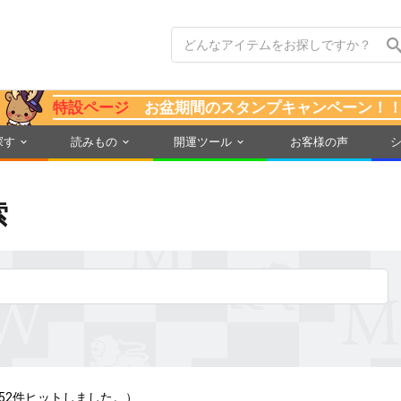
特設ページ
お盆期間のスタンプキャンペーン！
探す
読みもの
開運ツール
お客様の声
索
52件ヒットしました。）