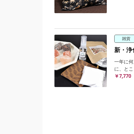
雑貨
新・浄
一年に何
に、とこ
￥7,770