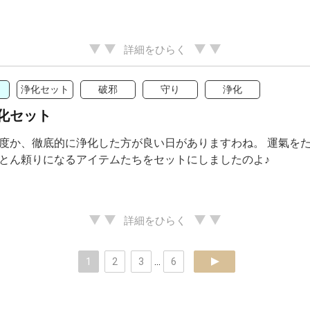
詳細をひらく
浄化セット
破邪
守り
浄化
化セット
度か、徹底的に浄化した方が良い日がありますわね。 運氣をた
とん頼りになるアイテムたちをセットにしましたのよ♪
詳細をひらく
1
2
3
...
6
next