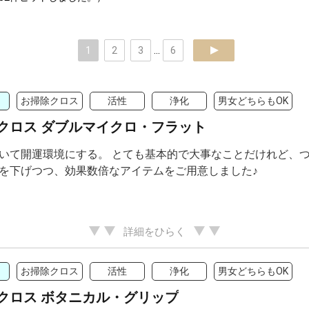
1
2
3
...
6
next
お掃除クロス
活性
浄化
男女どちらもOK
クロス ダブルマイクロ・フラット
いて開運環境にする。 とても基本的で大事なことだけれど、つ
を下げつつ、効果数倍なアイテムをご用意しました♪
詳細をひらく
お掃除クロス
活性
浄化
男女どちらもOK
クロス ボタニカル・グリップ