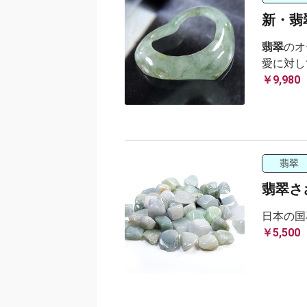
新・翡
翡翠
のオ
愛に対し
￥9,980
翡翠
翡翠さざ
日本の国
￥5,500