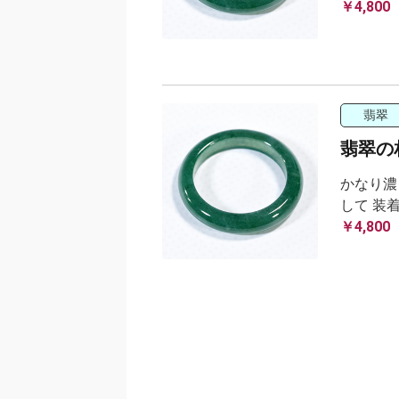
￥4,800
翡翠
翡翠の相
かなり濃
して 装
￥4,800