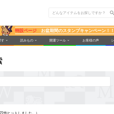
特設ページ
お盆期間のスタンプキャンペーン！
探す
読みもの
開運ツール
お客様の声
索
72件ヒットしました。）