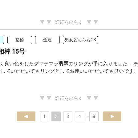
詳細をひらく
指輪
金運
男女どちらもOK
棒 15号
く良い色をしたグアテマラ
翡翠
のリングが手に入りました！ 
着していただいてもリングとしてお使いいただいても良いです
詳細をひらく
prev
1
2
3
4
...
8
next