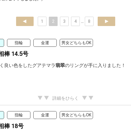
prev
1
2
3
4
...
8
next
指輪
金運
男女どちらもOK
棒 14.5号
く良い色をしたグアテマラ
翡翠
のリングが手に入りました！
詳細をひらく
指輪
金運
男女どちらもOK
棒 18号