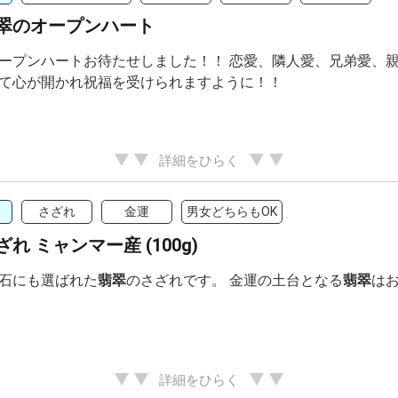
翠のオープンハート
ープンハートお待たせしました！！ 恋愛、隣人愛、兄弟愛、親子
て心が開かれ祝福を受けられますように！！
詳細をひらく
さざれ
金運
男女どちらもOK
れ ミャンマー産 (100g)
石にも選ばれた
翡翠
のさざれです。 金運の土台となる
翡翠
は
詳細をひらく