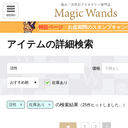
MENU
特設ページ
お盆期間のスタンプキャン
アイテムの詳細検索
価格
在庫あり
×
×
の検索結果
活性
在庫あり
（25件ヒットしました。）
prev
1
2
3