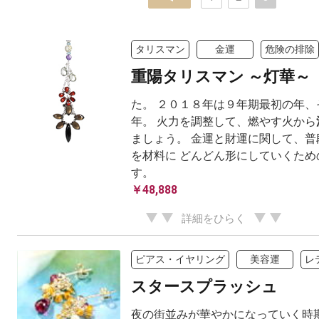
タリスマン
金運
危険の排除
重陽タリスマン ～灯華～
た。 ２０１８年は９年期最初の年、
年。 火力を調整して、燃やす火から
ましょう。 金運と財運に関して、普
を材料に どんどん形にしていくため
す。
￥48,888
詳細をひらく
ピアス・イヤリング
美容運
レ
スタースプラッシュ
夜の街並みが華やかになっていく時期