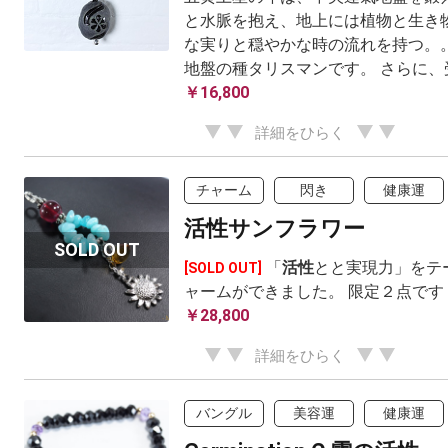
と水脈を抱え、地上には植物と生き物
な実りと穏やかな時の流れを持つ。。
地盤の種タリスマンです。 さらに、受
￥16,800
詳細をひらく
チャーム
閃き
健康運
活性サンフラワー
「
活性
とと実現力」をテ
[SOLD OUT]
ャームができました。 限定２点です
￥28,800
詳細をひらく
バングル
美容運
健康運