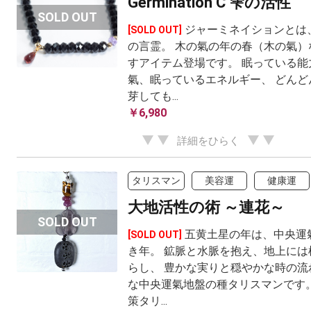
Germination C 雫の活性
ジャーミネイションとは
[SOLD OUT]
の言霊。 木の氣の年の春（木の氣）
すアイテム登場です。 眠っている能
氣、眠っているエネルギー、 どんど
芽しても...
￥6,980
詳細をひらく
タリスマン
美容運
健康運
大地活性の術 ～連花～
五黄土星の年は、中央運
[SOLD OUT]
き年。 鉱脈と水脈を抱え、地上には
らし、 豊かな実りと穏やかな時の流
な中央運氣地盤の種タリスマンです。
策タリ...