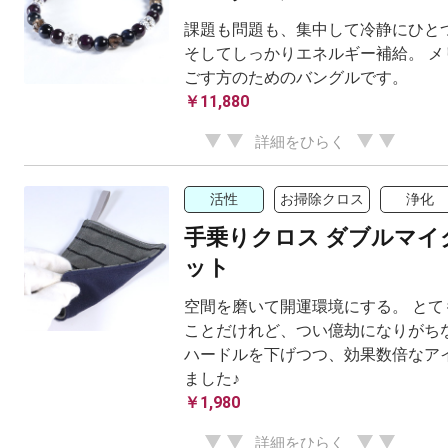
課題も問題も、集中して冷静にひと
そしてしっかりエネルギー補給。 メ
ごす方のためのバングルです。
￥11,880
詳細をひらく
活性
お掃除クロス
浄化
手乗りクロス ダブルマイ
ット
空間を磨いて開運環境にする。 とて
ことだけれど、つい億劫になりがちな
ハードルを下げつつ、効果数倍なア
ました♪
￥1,980
詳細をひらく