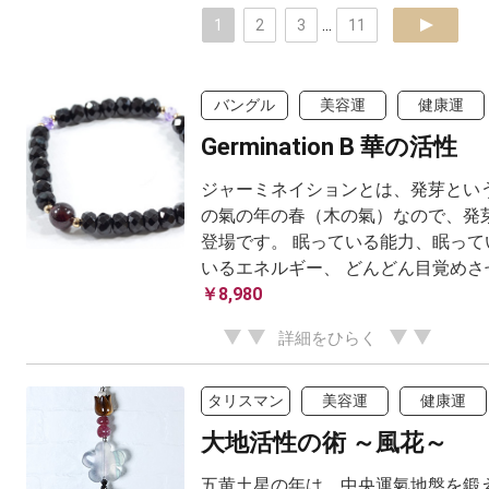
1
2
3
...
11
next
バングル
美容運
健康運
Germination B 華の活性
ジャーミネイションとは、発芽という
の氣の年の春（木の氣）なので、発
登場です。 眠っている能力、眠って
いるエネルギー、 どんどん目覚めさせ
￥8,980
詳細をひらく
タリスマン
美容運
健康運
大地活性の術 ～風花～
五黄土星の年は、中央運氣地盤を鍛え