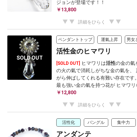
ジョンが登場です！！
￥13,800
詳細をひらく
ペンダントトップ
運氣上昇
男女
活性金のヒマワリ
ヒマワリは
活性
の金の氣
[SOLD OUT]
の火の氣で消耗しがちな金の氣を、 
がら伸ばしてくれる有難い存在です。
最も強い金の氣を持つ花が ヒマワリ
￥12,800
詳細をひらく
活性化
バングル
集中力
アンダンテ