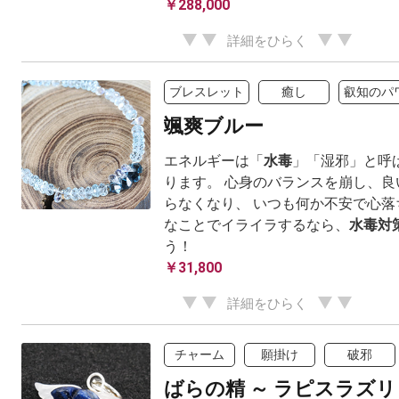
￥288,000
詳細をひらく
ブレスレット
癒し
叡知のパ
颯爽ブルー
エネルギーは「
水毒
」「湿邪」と呼
ります。 心身のバランスを崩し、良
らなくなり、 いつも何か不安で心落
なことでイライラするなら、
水毒
対
う！
￥31,800
詳細をひらく
チャーム
願掛け
破邪
ばらの精 ～ ラピスラズリ