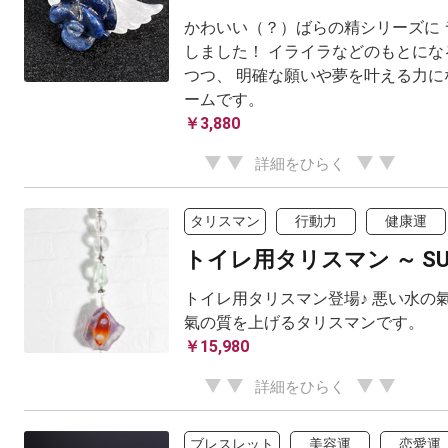
かわいい（？）ばらの精シリーズに ラ
しました！ イライラなどのもとにな
つつ、 明確な願いや夢を叶える力に
ームです。
￥3,880
詳細をひらく
タリスマン
行動力
健康運
トイレ用タリスマン ～ SUC
トイレ用タリスマン登場♪ 悪い水の
氣の質を上げるタリスマンです。
￥15,980
詳細をひらく
ブレスレット
美容運
恋愛運