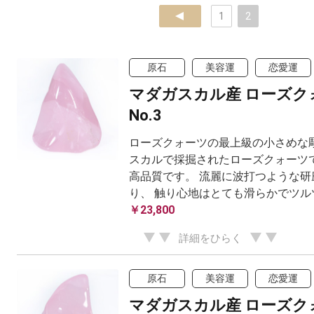
prev
1
2
原石
美容運
恋愛運
マダガスカル産 ローズク
No.3
ローズクォーツの最上級の小さめな彫
スカルで採掘されたローズクォーツで
高品質です。 流麗に波打つような研
り、 触り心地はとても滑らかでツル
￥23,800
詳細をひらく
原石
美容運
恋愛運
マダガスカル産 ローズク