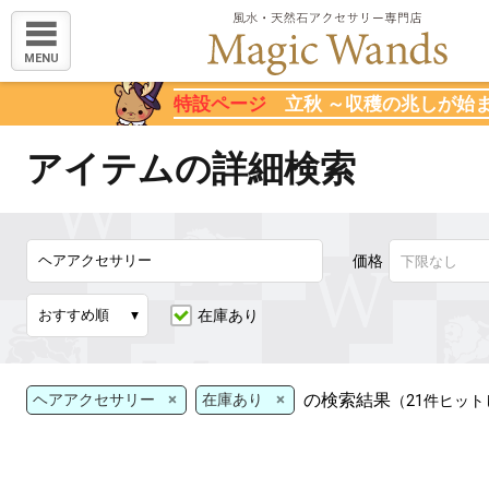
MENU
特設ページ
立秋 ～収穫の兆しが始
アイテムの詳細検索
価格
在庫あり
×
×
の検索結果
ヘアアクセサリー
在庫あり
（21件ヒッ