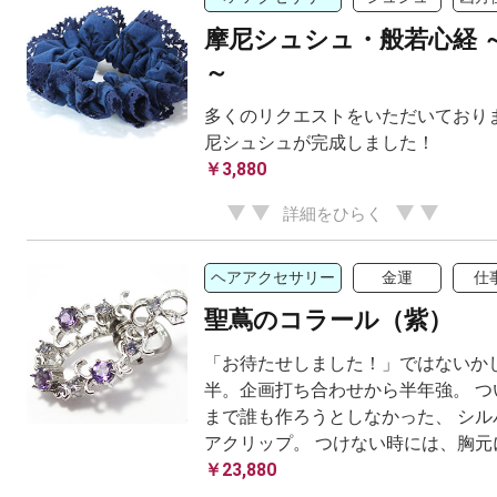
摩尼シュシュ・般若心経 
～
多くのリクエストをいただいておりま
尼シュシュが完成しました！
￥3,880
詳細をひらく
ヘアアクセサリー
金運
仕
聖蔦のコラール（紫）
「お待たせしました！」ではないかし
半。企画打ち合わせから半年強。 つ
まで誰も作ろうとしなかった、 シル
アクリップ。 つけない時には、胸元に挟
￥23,880