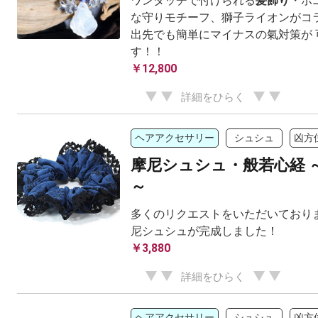
ワンタッチで付けられる
髪飾り
・ポ
な守りモチーフ、獅子ライオンがコラ
出先でも簡単にマイナスの氣対策が 
す！！
￥12,800
詳細をひらく
ヘアアクセサリー
シュシュ
凶方
摩尼シュシュ・般若心経 
～
多くのリクエストをいただいておりま
尼シュシュが完成しました！
￥3,880
詳細をひらく
ヘアアクセサリー
シュシュ
凶方