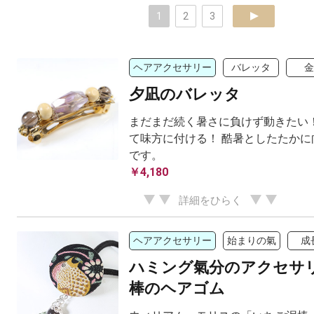
1
2
3
next
ヘアアクセサリー
バレッタ
金
夕凪のバレッタ
まだまだ続く暑さに負けず動きたい！
て味方に付ける！ 酷暑としたたかに
です。
￥4,180
詳細をひらく
ヘアアクセサリー
始まりの氣
成
ハミング氣分のアクセサリ
棒のヘアゴム