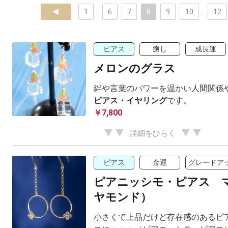
prev
1
...
6
7
8
9
10
...
12
ピアス
癒し
成長運
メロンのグラス
絆や言葉のパワーを温かい人間関係や
ピアス・イヤリング
です。
￥7,800
詳細をひらく
ピアス
金運
グレードア
ピアニッシモ・ピアス 
ヤモンド）
小さくて上品だけど存在感のあるピア