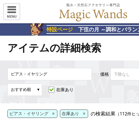
MENU
特設ページ
下弦の月 ～調和とバラン
アイテムの詳細検索
価格
在庫あり
×
×
の検索結果
ピアス・イヤリング
在庫あり
（112件