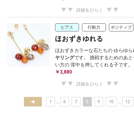
詳細をひらく
ピアス
行動力
ポジティブ
ほおずきゆれる
ほおずきカラーな石たちの ゆらゆら
ヤリング
です。 挑戦するためのあ
い方の 背中を押してくれる子です。
￥3,880
詳細をひらく
prev
1
...
6
7
8
9
10
...
12