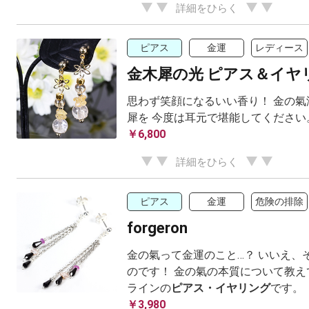
詳細をひらく
ピアス
金運
レディース
金木犀の光 ピアス＆イヤ
思わず笑顔になるいい香り！ 金の氣
犀を 今度は耳元で堪能してください
￥6,800
詳細をひらく
ピアス
金運
危険の排除
forgeron
金の氣って金運のこと…？ いいえ、
のです！ 金の氣の本質について教え
ラインの
ピアス・イヤリング
です。
￥3,980