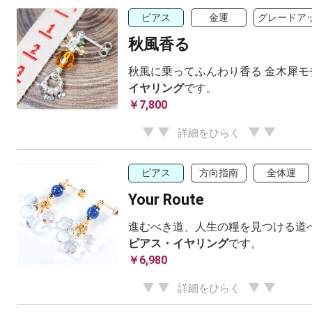
ピアス
金運
グレードア
秋風香る
秋風に乗ってふんわり香る 金木犀モ
イヤリング
です。
￥7,800
詳細をひらく
ピアス
方向指南
全体運
Your Route
進むべき道、人生の糧を見つける道へ
ピアス・イヤリング
です。
￥6,980
詳細をひらく