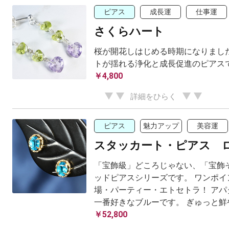
ピアス
成長運
仕事運
さくらハート
桜が開花しはじめる時期になりました
トが揺れる浄化と成長促進のピアス
￥4,800
詳細をひらく
ピアス
魅力アップ
美容運
スタッカート・ピアス 
「宝飾級」どころじゃない、「宝飾そ
ッドピアスシリーズです。 ワンポイ
場・パーティー・エトセトラ！ アパ
一番好きなブルーです。 ぎゅっと鮮や
￥52,800