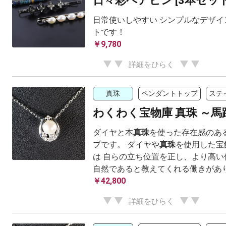
日々彩ヘアピン [3本セット
日常使いしやすい シンプルなデザイ
トです！
￥9,780
詳細をひらく
真珠
ペンダントトップ
ステ
わくわく宝物庫 真珠 ～馬
ダイヤと本
真珠
を使った存在感のあ
プです。 ダイヤや
真珠
を使用した宝
は 自らの立ち位置を正し、より高い
自然であると教えてくれる働きがありま
￥42,800
詳細をひらく