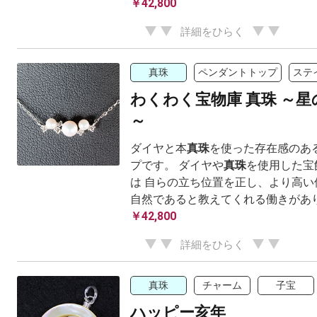
￥42,800
詳細をひらく
真珠
ペンダントトップ
ステ
わくわく宝物庫 真珠 ～
～
ダイヤと本
真珠
を使った存在感のあ
プです。 ダイヤや
真珠
を使用した宝
は 自らの立ち位置を正し、より高い
自然であると教えてくれる働きがありま
￥42,800
詳細をひらく
真珠
チャーム
子宝
ハッピー亥年