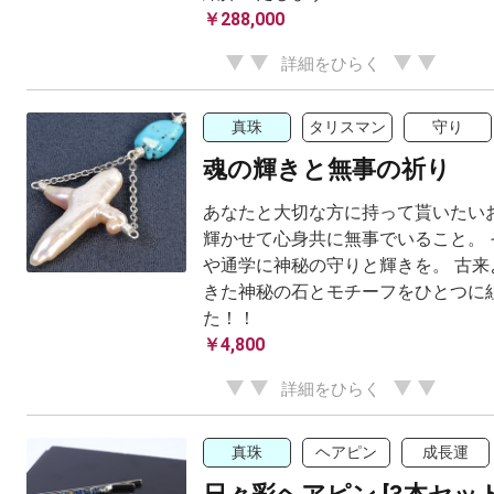
￥288,000
詳細をひらく
真珠
タリスマン
守り
魂の輝きと無事の祈り
あなたと大切な方に持って貰いたいお
輝かせて心身共に無事でいること。 
や通学に神秘の守りと輝きを。 古来
きた神秘の石とモチーフをひとつに
た！！
￥4,800
詳細をひらく
真珠
ヘアピン
成長運