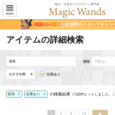
MENU
特設ページ
お盆期間のスタンプキャン
アイテムの詳細検索
価格
在庫あり
×
×
の検索結果
真珠
在庫あり
（122件ヒットしました。
1
2
3
...
13
next