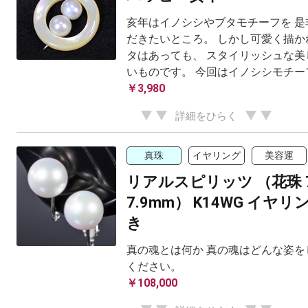
亥年はイノシシやブタモチーフを 是
だきたいところ。 しかし可愛く描か
タはあっても、 スタイリッシュな美
いものです。 今回はイノシシモチーフ
￥3,980
詳細をひらく
真珠
イヤリング
美容運
リアルスピリッツ （花珠 7
7.9mm） K14WG イヤ
き
真の魂とは何か 真の魂はどんな姿を
ください。
￥108,000