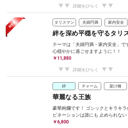
詳細をひらく
NEW
タリスマン
夫婦円満
家内安全
絆を深め平穏を守るタリ
テーマは「夫婦円満・家内安全」です
心穏やかに過ごせますように！！
￥11,880
詳細をひらく
絆
チャーム
架け橋
華麗なる王族
豪華絢爛です！ ゴシックとキラキラ
ビネーションは誰にも 止められない
￥6,800