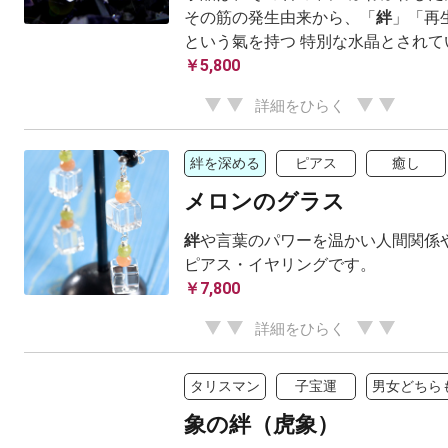
その筋の発生由来から、「
絆
」「再
という氣を持つ 特別な水晶とされて
￥5,800
詳細をひらく
絆を深める
ピアス
癒し
メロンのグラス
絆
や言葉のパワーを温かい人間関係や
ピアス・イヤリングです。
￥7,800
詳細をひらく
タリスマン
子宝運
男女どちら
象の絆（虎象）