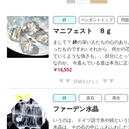
絆
ペンダントトップ
問題
マニフェスト ８ｇ
まして？
絆
の深い人たちの心のあり
ったものですわ♪ それから、何かの
ていくような強さも。。 自分にとっ
なのか。 今進んでいる道は本当に正しい
￥16,552
詳細をひらく
絆
原石
再生
ファーデン水晶
いうのは、 ドイツ語で糸や紐という
水晶は、その石の中に ふわふわした