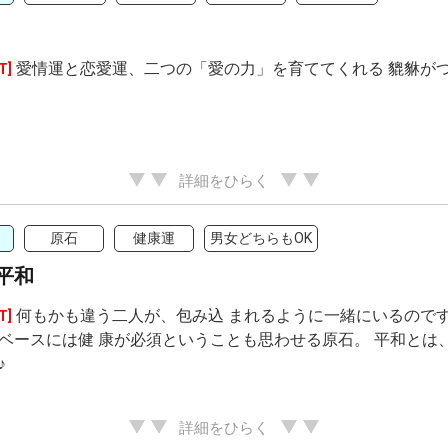
愛情運と恋愛運、二つの「愛の力」を育ててくれる 貔貅が
T]
詳細をひらく
原石
健康運
男女どちらもOK
平和
何もかも違う二人が、包み込 まれるように一緒にいるのです
T]
ベースには健 康が必須ということも思わせる原石。 平和とは
♪
詳細をひらく