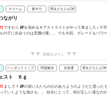
チャーム
集中力
男女どちらもOK
つながり
ですわ☆
絆
を深めるキアストライトがやって来ました♪ 十
T]
ルの子に出会うのは至難の業。。 でも今回、グレードもパワー
詳細をひらく
ペンダントトップ
問題解決
全体運
男女どちらもOK
ェスト ６ｇ
まして？
絆
の深い人たちの心のありようのようだと思ったも
T]
っていくような強さも。。 自分にとって、何が正しい道なのか