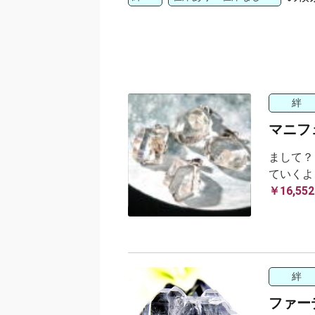
絆
マニフ
まして
ていくよ
￥16,552
絆
ファー