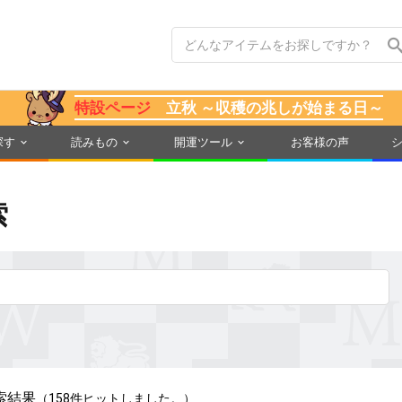
特設ページ
立秋 ～収穫の兆しが始まる日～
探す
読みもの
開運ツール
お客様の声
索
索結果
（158件ヒットしました。）