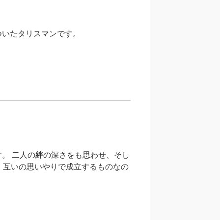
ついたタリスマンです。
。 二人の
絆
の深さをも思わせ、そし
、互いの思いやりで成立するものなの