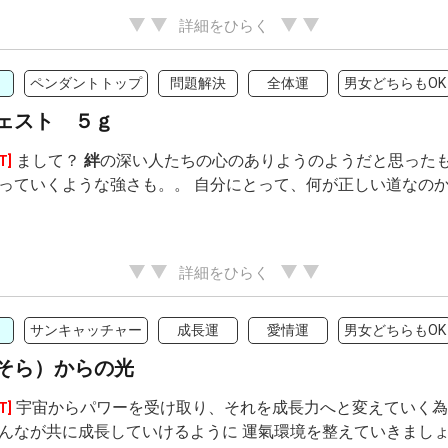
詳細をひらく
ペンダントトップ
問題解決
全体運
男女どちらもOK
ェスト ５ｇ
まして？
絆
の深い人たちの心のありようのようだと思ったも
T]
っていくような強さも。。 自分にとって、何が正しい道なのか
詳細をひらく
サンキャッチャー
成長運
愛情運
男女どちらもOK
そら）からの光
宇宙からパワーを受け取り、それを成長力へと変えていく為の
T]
んなが共に成長していけるように 運氣環境を整えていきまし