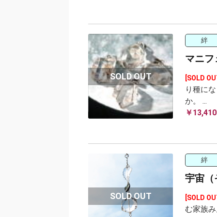
絆
マニフ
[SOLD OU
り種にな
か。 ...
￥13,410
絆
宇宙（
[SOLD OU
む家族み