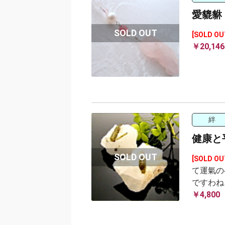
愛貔貅
[SOLD OU
￥20,146
絆
健康と
[SOLD OU
て運氣の
ですわね
￥4,800