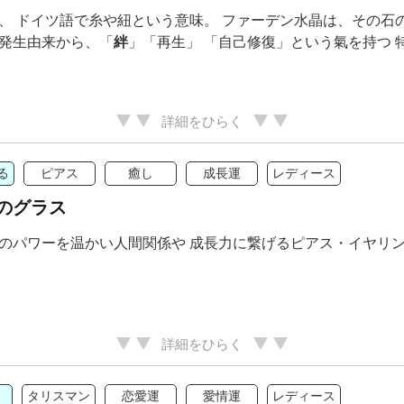
、 ドイツ語で糸や紐という意味。 ファーデン水晶は、その石
発生由来から、「
絆
」「再生」 「自己修復」という氣を持つ
詳細をひらく
る
ピアス
癒し
成長運
レディース
のグラス
のパワーを温かい人間関係や 成長力に繋げるピアス・イヤリ
詳細をひらく
タリスマン
恋愛運
愛情運
レディース