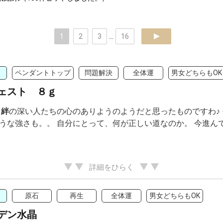
1
2
3
...
16
next
ペンダントトップ
問題解決
全体運
男女どちらもOK
ェスト ８ｇ
？
絆
の深い人たちの心のありようのようだと思ったものですわ♪
うな強さも。。 自分にとって、何が正しい道なのか。 今進んでい
詳細をひらく
原石
再生
全体運
男女どちらもOK
デン水晶