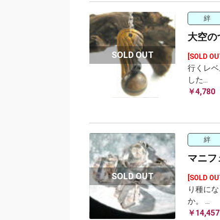
絆
大空の
[SOLD OU
行くレベ
した...
￥4,780
絆
マニフ
[SOLD OU
り種にな
か。 ...
￥14,457