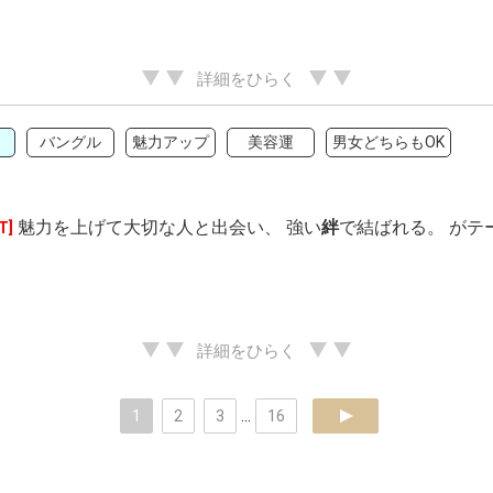
詳細をひらく
バングル
魅力アップ
美容運
男女どちらもOK
魅力を上げて大切な人と出会い、 強い
絆
で結ばれる。 がテ
T]
詳細をひらく
1
2
3
...
16
next