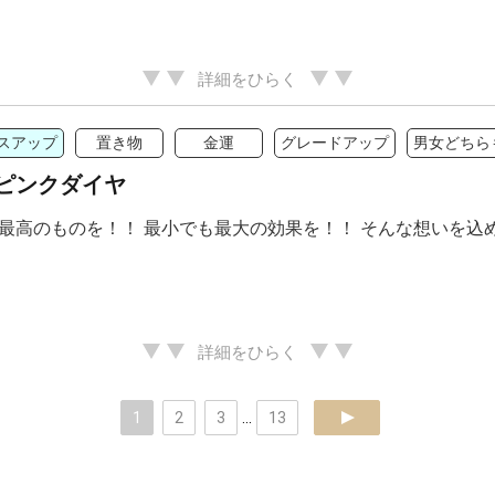
詳細をひらく
スアップ
置き物
金運
グレードアップ
男女どちら
ピンクダイヤ
最高のものを！！ 最小でも最大の効果を！！ そんな想いを込
詳細をひらく
1
2
3
...
13
next