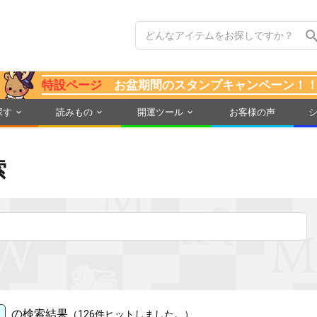
特設ページ
お盆期間のスタンプキャンペーン！
探す
読みもの
開運ツール
お客様の声
索
の検索結果
（126件ヒットしました。）