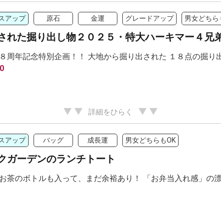
スアップ
原石
金運
グレードアップ
男女どちら
された掘り出し物２０２５・特大ハーキマー４兄
８周年記念特別企画！！ 大地から掘り出された １８点の掘り
0
詳細をひらく
スアップ
バッグ
成長運
男女どちらもOK
クガーデンのランチトート
お茶のボトルも入って、まだ余裕あり！ 「お弁当入れ感」の漂