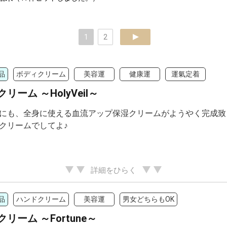
1
2
next
品
ボディクリーム
美容運
健康運
運氣定着
リーム ～HolyVeil～
にも、全身に使える血流アップ保湿クリームがようやく完成致
クリームでしてよ♪
詳細をひらく
品
ハンドクリーム
美容運
男女どちらもOK
リーム ～Fortune～