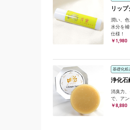
リップ
潤い、色
水分を補
仕様！
￥1,980
基礎化粧
浄化石鹸 
消臭力、
で、アン
￥8,880