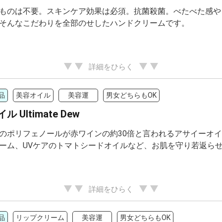
ものは不要。スキンケア効果は必須。抗菌殺菌。べたべた感や
そんなこだわりを全部のせしたハンドクリームです。
詳細をひらく
品
美容オイル
美容運
男女どちらもOK
 Ultimate Dew
のポリフェノールが赤ワインの約30倍と言われるアサイーオ
ーム、UVケアのトマトシードオイルなど、お肌を守り若返ら
詳細をひらく
品
リップクリーム
美容運
男女どちらもOK