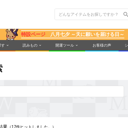
特設ページ
八月七夕 ～天に願いを届ける日～
探す
読みもの
開運ツール
お客様の声
索
結果
（17件ヒットしました。）