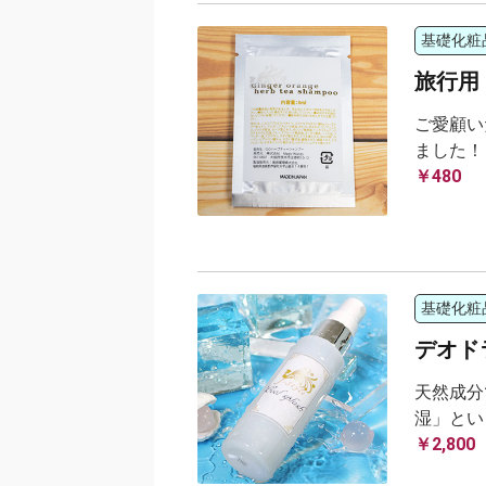
基礎化粧
旅行用
ご愛顧い
ました！
￥480
基礎化粧
デオドラ
天然成分
湿」とい
￥2,800