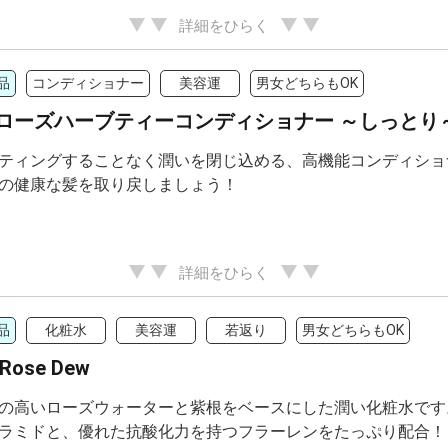
詳細をひらく
品
コンディショナー
美容運
男女どちらもOK
ローズハーブティーコンディショナー ～しっとり
ティングすることなく潤いを閉じ込める、高機能コンディショ
の健康な髪を取り戻しましょう！
詳細をひらく
品
化粧水
美容運
若返り
男女どちらもOK
ose Dew
の高いローズウォーターと紫根をベースにした潤い化粧水です
ラミドと、優れた抗酸化力を持つフラーレンをたっぷり配合！