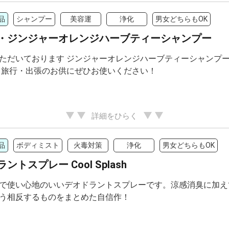
品
シャンプー
美容運
浄化
男女どちらもOK
・ジンジャーオレンジハーブティーシャンプー
ただいております ジンジャーオレンジハーブティーシャンプー
 旅行・出張のお供にぜひお使いください！
詳細をひらく
品
ボディミスト
火毒対策
浄化
男女どちらもOK
ントスプレー Cool Splash
で使い心地のいいデオドラントスプレーです。涼感消臭に加え
う相反するものをまとめた自信作！