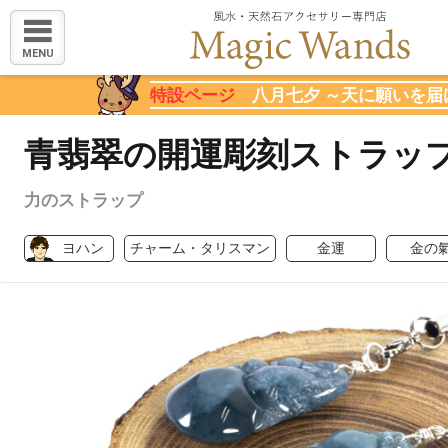
MENU
特設ページ
八月七夕 ～天に願いを届
青翡翠の開運彫刻ストラッ
力のストラップ
ヨハン
チャーム・タリスマン
金運
金の