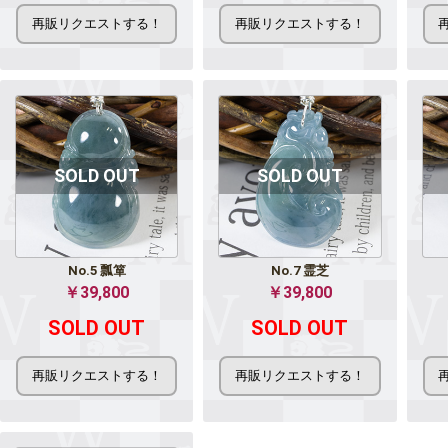
No.5 瓢箪
No.7 霊芝
￥39,800
￥39,800
SOLD OUT
SOLD OUT