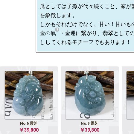
瓜としては子孫が代々続くこと、家が
を象徴します。

しかもそれだけでなく、甘い！甘いも
金の氣
・金運に繋がり、翡翠として
No.6 霊芝
No.9 霊芝
￥39,800
￥39,800