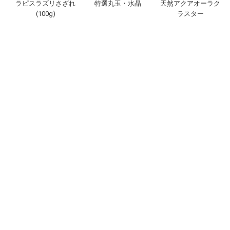
ラピスラズリさざれ
特選丸玉・水晶
天然アクアオーラク
(100g)
ラスター